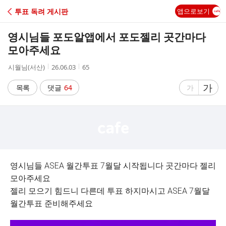
C
투표 독려 게시판
앱으로보기
A
영시님들 포도알앱에서 포도젤리 곳간마다
F
모아주세요
작
작
조
시월님(서산)
26.06.03
65
E
성
성
회
자
시
수
글
가
글
목록
댓글
64
가
간
자
자
크
크
기
기
크
작
게
게
영시님들 ASEA 월간투표 7월달 시작됩니다 곳간마다 젤리
모아주세요
젤리 모으기 힘드니 다른데 투표 하지마시고 ASEA 7월달
월간투표 준비해주세요