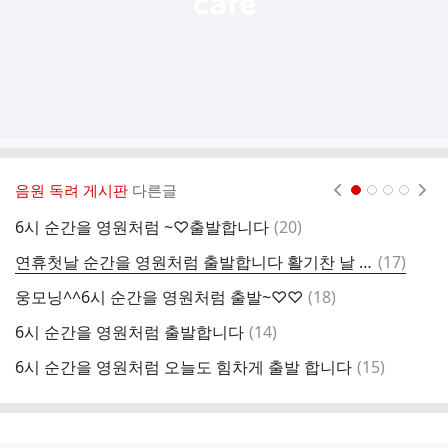
음원 독려 게시판
다른글
현재페이지 1
2
3
4
댓
6시 순간을 영원처럼 ~♡출발합니다
(
20
)
6
글
댓
연휴첫날 순간을 영원처럼 출발합니다 활기찬 날 입니다
(
17
)
글
댓
웅모닝^^6시 순간을 영원처럼 출발~♡♡
(
18
)
순
글
댓
6시 순간을 영원처럼 출발합니다
(
14
)
글
댓
6시 순간을 영원처럼 오늘도 힘차게 출발 합니다
(
15
)
0
글