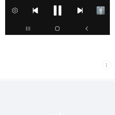
현
재
게
시
글
추
가
기
능
열
기