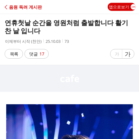
C
음원 독려 게시판
앱으로보기
A
연휴첫날 순간을 영원처럼 출발합니다 활기
F
찬 날 입니다
작
작
조
이제부터 시작 (천안)
25.10.03
73
E
성
성
회
자
시
수
글
가
글
목록
댓글
17
가
간
자
자
크
크
기
기
크
작
게
게