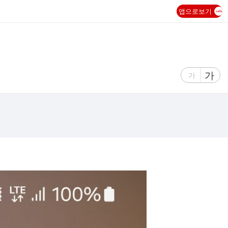
앱으로보기
글
가
글
가
자
자
크
크
기
기
크
작
게
게