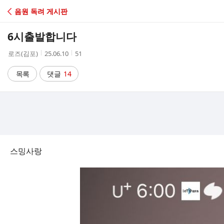
C
음원 독려 게시판
A
6시출발합니다
F
작
작
조
로즈(김포)
25.06.10
51
성
성
회
E
자
시
수
목록
댓글
14
간
스밍사랑