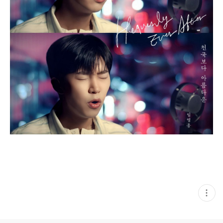
현
재
게
시
글