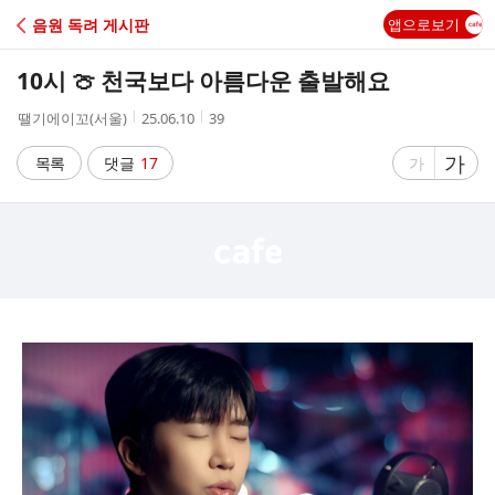
C
음원 독려 게시판
앱으로보기
A
10시 🍈 천국보다 아름다운 출발해요
F
작
작
조
땔기에이꼬(서울)
25.06.10
39
성
성
회
E
자
시
수
글
가
글
목록
댓글
17
가
간
자
자
크
크
기
기
크
작
게
게