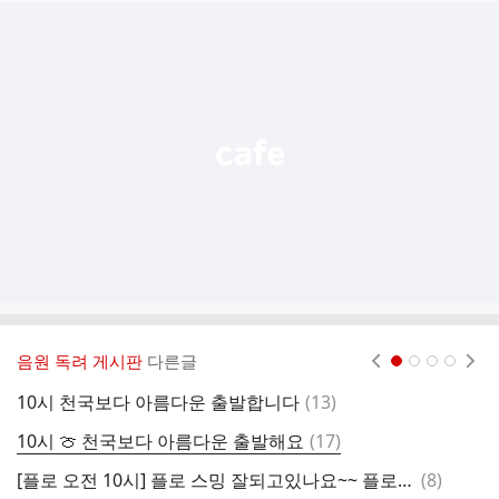
추
가
기
능
열
기
음원 독려 게시판
다른글
현재페이지 1
2
3
4
댓
10시 천국보다 아름다운 출발합니다
(
13
)
1
글
댓
10시 🍈 천국보다 아름다운 출발해요
(
17
)
글
댓
[플로 오전 10시] 플로 스밍 잘되고있나요~~ 플로 스밍 확인하러 함께 출발할까요~~~
(
8
)