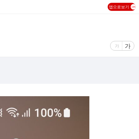
앱으로보기
글
가
글
가
자
자
크
크
기
기
크
작
게
게