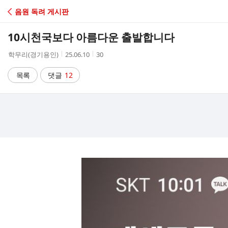
C
음원 독려 게시판
A
10시천국보다 아름다운 출발합니다
F
작
작
조
학무리(경기용인)
25.06.10
30
성
성
회
E
자
시
수
목록
댓글
12
간