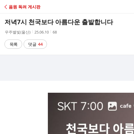
C
음원 독려 게시판
A
저녁7시 천국보다 아름다운 출발합니다
F
작
작
조
우주별빛(울산)
25.06.10
68
성
성
회
E
자
시
수
목록
댓글
44
간