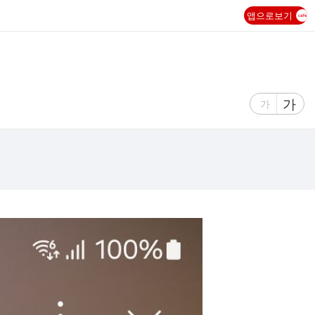
앱으로보기
글
가
글
가
자
자
크
크
기
기
크
작
게
게