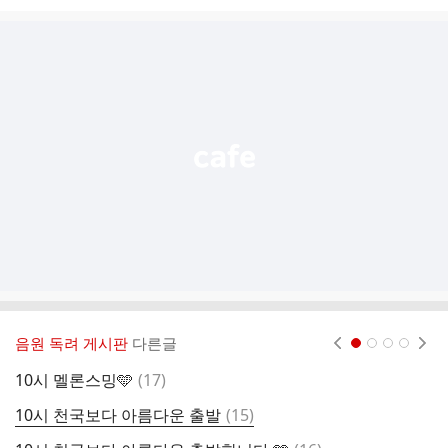
시
글
추
가
기
능
열
기
음원 독려 게시판
다른글
현재페이지 1
2
3
4
댓
10시 멜론스밍🩵
(
17
)
1
글
댓
10시 천국보다 아름다운 출발
(
15
)
글