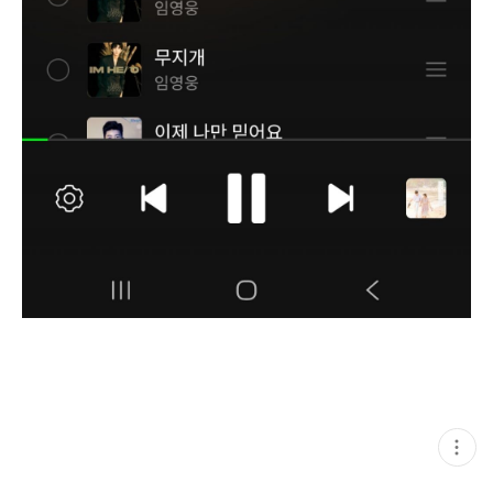
현
재
게