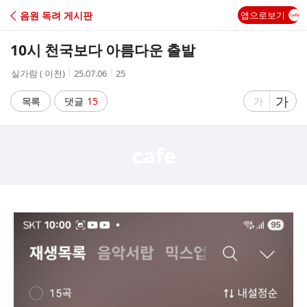
C
음원 독려 게시판
앱으로보기
A
10시 천국보다 아름다운 출발
F
작
작
조
실가람 ( 이천)
25.07.06
25
성
성
회
E
자
시
수
글
가
글
목록
댓글
15
가
간
자
자
크
크
기
기
크
작
게
게