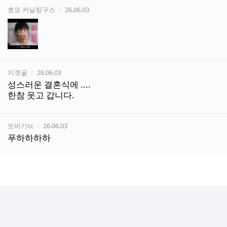
작성자
작성시간
호모 커닐링구스
26.06.03
작성자
작성시간
지겟골
26.06.03
성스러운 결혼식에 ....
한참 웃고 갑니다.
작성자
작성시간
또바기cc
26.06.03
푸하하하하