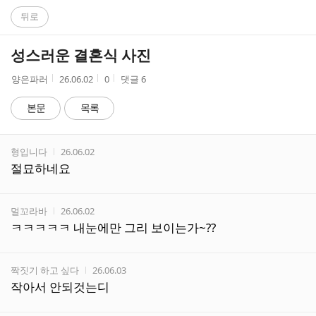
C
뒤로
A
성스러운 결혼식 사진
F
작
작
조
양은파러
26.06.02
0
댓글
6
성
성
회
E
자
시
수
본문
목록
간
댓
작성자
작성시간
형입니다
26.06.02
글
절묘하네요
리
스
트
작성자
작성시간
멀꼬라바
26.06.02
ㅋㅋㅋㅋㅋ 내눈에만 그리 보이는가~??
작성자
작성시간
짝짓기 하고 싶다
26.06.03
작아서 안되것는디