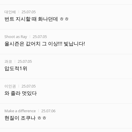
작성자
작성시간
대인배
25.07.05
번트 지시할 때 화나던데 ㅎㅎ
작성자
작성시간
Shoot as Ray
25.07.05
올시즌은 값어치 그 이상!!! 빛납니다!
작성자
작성시간
과코
25.07.05
압도적1위
작성자
작성시간
이인권
25.07.05
와 졸라 멋있다
작성자
작성시간
Make a difference
25.07.06
현질이 조쿠나 ㅎㅎ