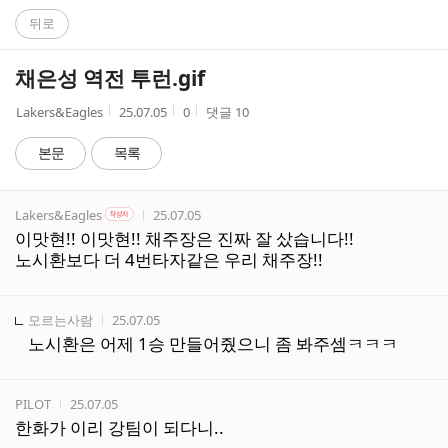
C
뒤로
A
채은성 역전 투런.gif
F
작
작
조
Lakers&Eagles
25.07.05
0
댓글
10
성
성
회
E
자
시
수
본문
목록
간
댓
작성자
작성자 본인 여부
작성시간
Lakers&Eagles
25.07.05
작성자
글
이맛현!! 이맛현!! 채주장은 진짜 잘 샀습니다!!
리
노시환보다 더 4번타자같은 우리 채주장!!
스
트
작성자
작성시간
모르는사람
25.07.05
노시환은 어제 1승 만들어줬으니 좀 봐주셈ㅋㅋㅋ
작성자
작성시간
PILOT
25.07.05
한화가 이리 강팀이 되다니..