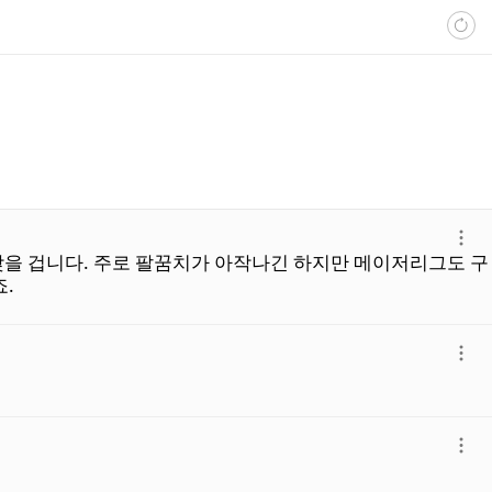
더
맞을 겁니다. 주로 팔꿈치가 아작나긴 하지만 메이저리그도 구
보
.
기
더
보
기
더
보