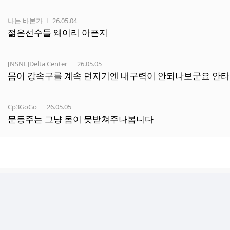
작성자
작성시간
나는 바본가
26.05.04
젊은선수들 왜이리 아픈지
작성자
작성시간
[NSNL]Delta Center
26.05.05
몸이 강속구를 계속 던지기엔 내구력이 안되나보군요 안
작성자
작성시간
Cp3GoGo
26.05.05
문동주는 그냥 몸이 못받쳐주나봅니다