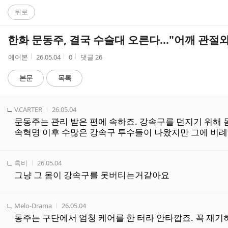
C
뒤로
A
한화 문동주, 결국 수술대 오른다…"어깨 관절와
F
작
작
조
에어본
26.05.04
0
댓글
26
성
성
회
E
자
시
수
본문
목록
간
댓
작성자
작성시간
V.CARTER
26.05.04
글
문동주는 관리 받은 편에 속하죠. 강속구를 던지기 위해 
리
속혁명 이후 수많은 강속구 투수들이 나왔지만 그에 비례
스
트
작성자
작성시간
흑비
26.05.04
그냥 그 몸이 강속구를 못버티는거같아요
작성자
작성시간
Melo-Drama
26.05.04
동주는 구단에서 엄청 케어를 한 터라 안타깝죠. 꼭 재기