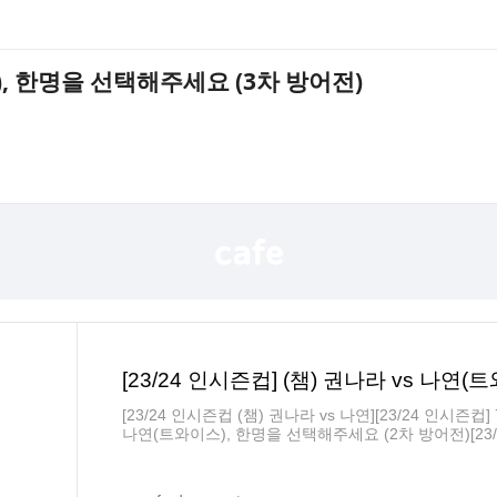
걸), 한명을 선택해주세요 (3차 방어전)
[23/24 인시즌컵 (챔) 권나라 vs 나연][23/24 인시즌컵] 
나연(트와이스), 한명을 선택해주세요 (2차 방어전)[23/
(챔) 권나라 vs 김혜수(배우) 결과 발표 (투표글 아님)[2