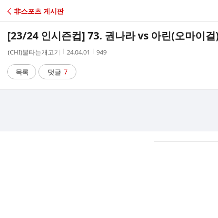
C
非스포츠 게시판
A
[23/24 인시즌컵] 73. 권나라 vs 아린(오마이
F
작
작
조
(CHI)불타는개고기
24.04.01
949
성
성
회
E
자
시
수
목록
댓글
7
간