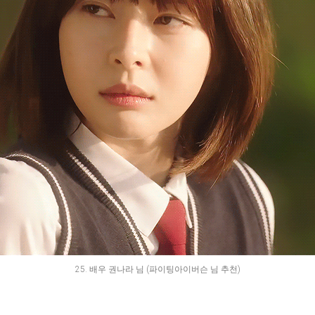
25. 배우 권나라 님 (파이팅아이버슨 님 추천)