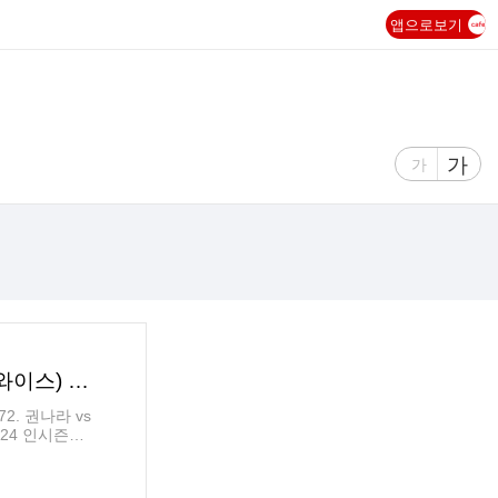
앱으로보기
글
가
글
가
자
자
크
크
기
기
크
작
게
게
[23/24 인시즌컵] (챔) 권나라 vs 나연(트와이스) 결과 발표 (투표글 아님) - 공지 : 주말 투표 쉽니다
72. 권나라 vs
24 인시즌컵]
3/24 인시