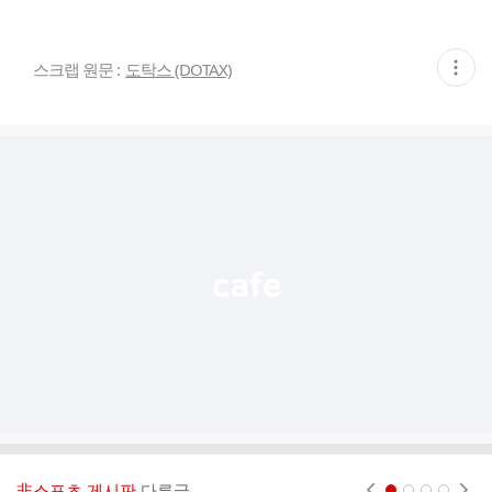
현
스크랩 원문 :
도탁스 (DOTAX)
재
게
시
글
추
가
기
능
열
기
非스포츠 게시판
다른글
현재페이지 1
2
3
4