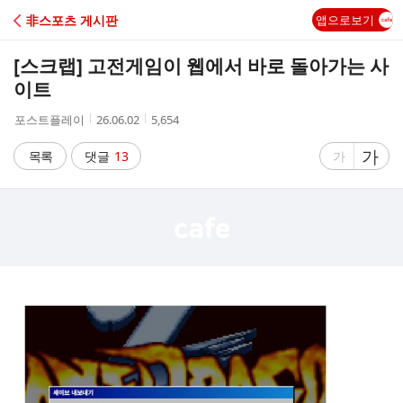
C
非스포츠 게시판
앱으로보기
A
[스크랩]
고전게임이 웹에서 바로 돌아가는 사
F
이트
작
작
조
포스트플레이
26.06.02
5,654
E
성
성
회
자
시
수
글
가
글
목록
댓글
13
가
간
자
자
크
크
기
기
크
작
게
게