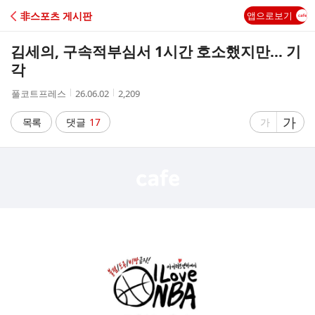
C
非스포츠 게시판
앱으로보기
A
김세의, 구속적부심서 1시간 호소했지만… 기
F
각
작
작
조
풀코트프레스
26.06.02
2,209
E
성
성
회
자
시
수
글
가
글
목록
댓글
17
가
간
자
자
크
크
기
기
크
작
게
게