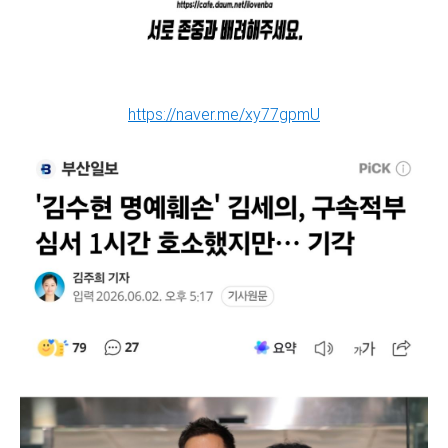
https://naver.me/xy77gpmU