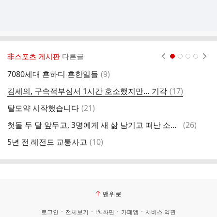
非스포츠 게시판
다른글
현재페이지 1
2
3
4
댓
7080세대 흔하디 흔한일들
(
9
)
보
글
댓
김세의, 구속적부심서 1시간 호소했지만… 기각
(
17
)
중
글
댓
탈모약 시작했습니다
(
21
)
띠
글
댓
첫돌 두 달 앞두고, 3명에게 새 삶 남기고 떠난 소민이
(
26
)
한
글
댓
5년 전 레전드 교통사고
(
10
)
드
글
맨위로
로그인
전체보기
PC화면
카페앱
서비스 약관