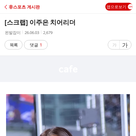
C
非스포츠 게시판
앱으로보기
A
[스크랩]
이주은 치어리더
F
작
작
조
왼발잡이
26.06.03
2,679
성
성
회
E
자
시
수
글
가
글
목록
댓글
1
가
간
자
자
크
크
기
기
크
작
게
게