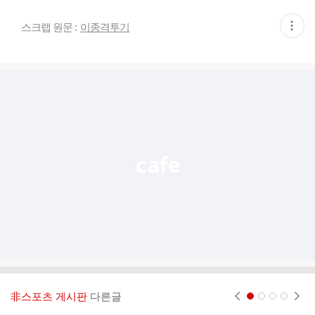
현
스크랩 원문 :
이종격투기
재
게
시
글
추
가
기
능
열
기
非스포츠 게시판
다른글
현재페이지 1
2
3
4