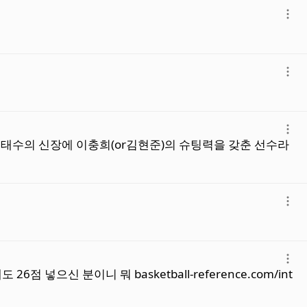
더
보
기
더
보
기
더
태수의 신장에 이충희(or김현준)의 슈팅력을 갖춘 선수라
보
기
더
보
기
더
신 분이니 뭐 basketball-reference.com/int
보
기