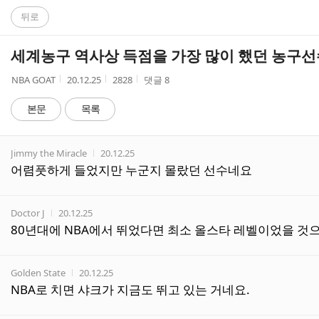
C
뒤로
A
세계농구 역사상 득점을 가장 많이 했던 농구선
F
작
작
조
NBA GOAT
20.12.25
2828
댓글
8
성
성
회
E
자
시
수
본문
목록
간
댓
작성자
작성시간
Jimmy the Miracle
20.12.25
글
어렴풋하게 들었지만 누군지 몰랐던 선수네요
리
스
트
작성자
작성시간
Doctor J
20.12.25
80년대에 NBA에서 뛰었다면 최소 올스타 레벨이었을 것으
작성자
작성시간
Golden State
20.12.25
NBA로 치면 샤크가 지금도 뛰고 있는 거네요.