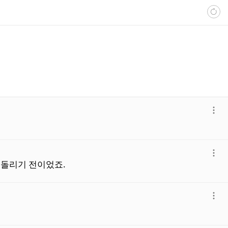
더
보
기
더
 돌리기 전이었죠.
보
기
더
보
기