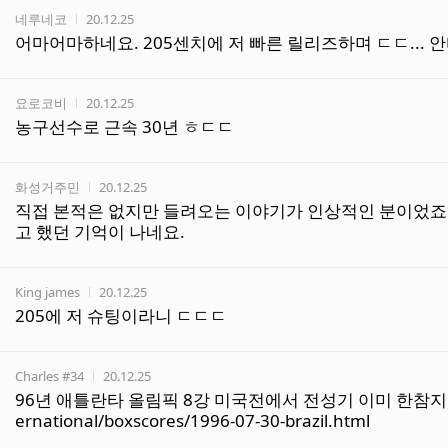
작성자
작성시간
네루네코
20.12.25
어마어마하네요. 205센치에 저 빠른 릴리즈하며 ㄷㄷ...
작성자
작성시간
요로코비
20.12.25
농구선수로 근속 30년 ㅎㄷㄷ
작성자
작성시간
화성거주민
20.12.25
직접 본적은 없지만 들려오는 이야기가 인상적인 분이었죠.
고 했던 기억이 나네요.
작성자
작성시간
King james
20.12.25
205에 저 슈팅이라니 ㄷㄷㄷ
작성자
작성시간
Charles #34
20.12.25
96년 애틀란타 올림픽 8강 미국전에서 전성기 이미 한참지난 3
ernational/boxscores/1996-07-30-brazil.html