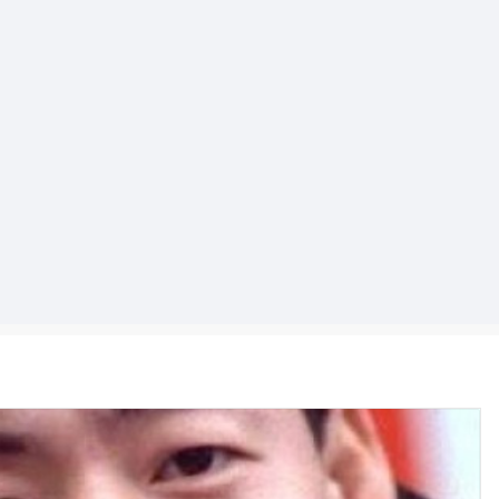
기
능
열
기