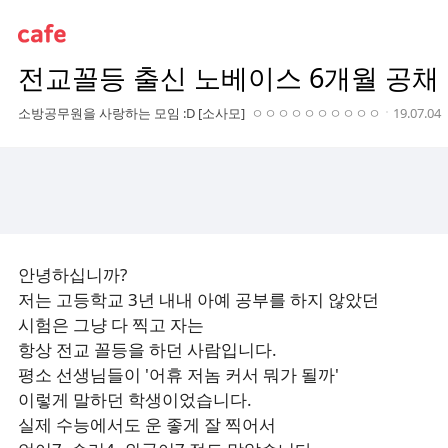
C
A
전교꼴등 출신 노베이스 6개월 공채
F
E
작
작
소방공무원을 사랑하는 모임 :D [소사모]
ㅇㅇㅇㅇㅇㅇㅇㅇㅇㅇ
19.07.04
성
성
자
시
간
안녕하십니까?
저는 고등학교 3년 내내 아예 공부를 하지 않았던
시험은 그냥 다 찍고 자는
항상 전교 꼴등을 하던 사람입니다.
평소 선생님들이 '어휴 저놈 커서 뭐가 될까'
이렇게 말하던 학생이었습니다.
실제 수능에서도 운 좋게 잘 찍어서