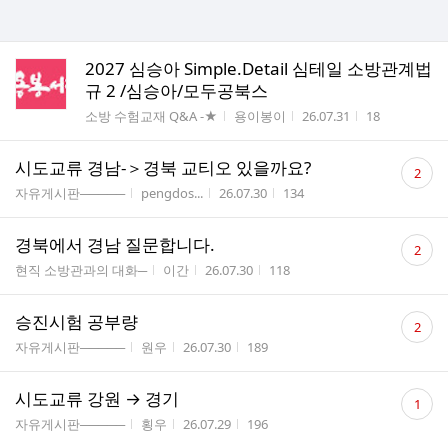
2027 심승아 Simple.Detail 심테일 소방관계법
규 2 /심승아/모두공북스
게시판명
작성자
작성시간
조회수
소방 수험교재 Q&A -★
용이봉이
26.07.31
18
댓
시도교류 경남-＞경북 교티오 있을까요?
2
글
게시판명
작성자
작성시간
조회수
자유게시판─────
pengdos...
26.07.30
134
수
댓
경북에서 경남 질문합니다.
2
글
게시판명
작성자
작성시간
조회수
현직 소방관과의 대화─
이간
26.07.30
118
수
댓
승진시험 공부량
2
글
게시판명
작성자
작성시간
조회수
자유게시판─────
원우
26.07.30
189
수
댓
시도교류 강원 → 경기
1
글
게시판명
작성자
작성시간
조회수
자유게시판─────
횡우
26.07.29
196
수