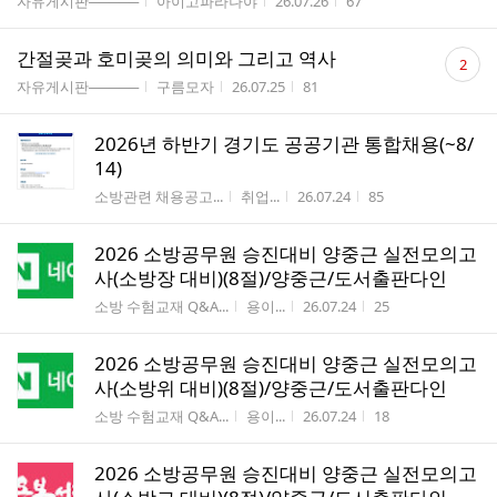
게시판명
작성자
작성시간
조회수
자유게시판─────
아이고파라나야
26.07.26
67
댓
간절곶과 호미곶의 의미와 그리고 역사
2
글
게시판명
작성자
작성시간
조회수
자유게시판─────
구름모자
26.07.25
81
수
2026년 하반기 경기도 공공기관 통합채용(~8/
14)
게시판명
작성자
작성시간
조회수
소방관련 채용공고...
취업...
26.07.24
85
2026 소방공무원 승진대비 양중근 실전모의고
사(소방장 대비)(8절)/양중근/도서출판다인
게시판명
작성자
작성시간
조회수
소방 수험교재 Q&A...
용이...
26.07.24
25
2026 소방공무원 승진대비 양중근 실전모의고
사(소방위 대비)(8절)/양중근/도서출판다인
게시판명
작성자
작성시간
조회수
소방 수험교재 Q&A...
용이...
26.07.24
18
2026 소방공무원 승진대비 양중근 실전모의고