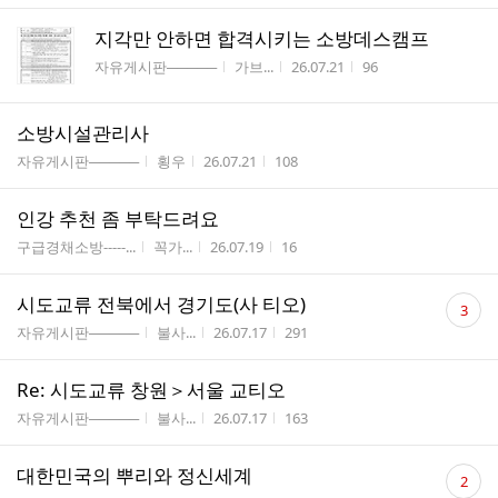
지각만 안하면 합격시키는 소방데스캠프
게시판명
작성자
작성시간
조회수
자유게시판─────
가브...
26.07.21
96
소방시설관리사
게시판명
작성자
작성시간
조회수
자유게시판─────
횡우
26.07.21
108
인강 추천 좀 부탁드려요
게시판명
작성자
작성시간
조회수
구급경채소방-----...
꼭가...
26.07.19
16
댓
시도교류 전북에서 경기도(사 티오)
3
글
게시판명
작성자
작성시간
조회수
자유게시판─────
불사...
26.07.17
291
수
Re: 시도교류 창원＞서울 교티오
게시판명
작성자
작성시간
조회수
자유게시판─────
불사...
26.07.17
163
댓
대한민국의 뿌리와 정신세계
2
글