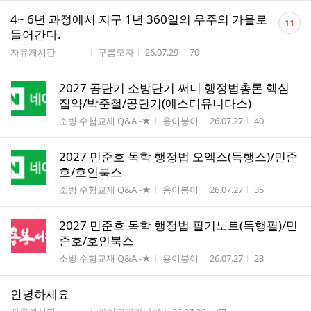
댓
4~ 6년 과정에서 지구 1년 360일의 우주의 가을로
11
글
들어간다.
수
게시판명
작성자
작성시간
조회수
자유게시판─────
구름모자
26.07.29
70
2027 공단기 소방단기 써니 행정법총론 핵심
집약/박준철/공단기(에스티유니타스)
게시판명
작성자
작성시간
조회수
소방 수험교재 Q&A -★
용이봉이
26.07.27
40
2027 민준호 독학 행정법 오엑스(독행스)/민준
호/호인북스
게시판명
작성자
작성시간
조회수
소방 수험교재 Q&A -★
용이봉이
26.07.27
35
2027 민준호 독학 행정법 필기노트(독행필)/민
준호/호인북스
게시판명
작성자
작성시간
조회수
소방 수험교재 Q&A -★
용이봉이
26.07.27
23
안녕하세요