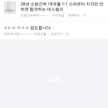
28년 소방간부 18개월 1:1 스파르타 지각만 안
하면 합격하는 데스캠프
게시판명
작성자
작성시간
조회수
소방간부후보---------
가브리엘
26.08.01
9
ㅇㄷㅇ ㅇㅅㅇ 양도합니다
게시판명
작성자
작성시간
조회수
자유게시판─────
하영모들
26.07.31
31