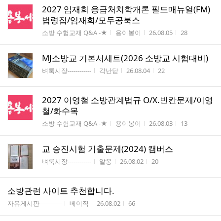
2027 임재희 응급처치학개론 필드매뉴얼(FM)
법령집/임재희/모두공북스
게시판명
작성자
작성시간
조회수
소방 수험교재 Q&A -★
용이봉이
26.08.05
28
MJ소방교 기본서세트(2026 소방교 시험대비)
게시판명
작성자
작성시간
조회수
벼룩시장------------
각난닫
26.08.04
22
2027 이영철 소방관계법규 O/X.빈칸문제/이영
철/화수목
게시판명
작성자
작성시간
조회수
소방 수험교재 Q&A -★
용이봉이
26.08.03
13
교 승진시험 기출문제(2024) 캠버스
게시판명
작성자
작성시간
조회수
벼룩시장------------
알옹
26.08.02
20
소방관련 사이트 추천합니다.
게시판명
작성자
작성시간
조회수
자유게시판─────
베이직
26.08.02
66