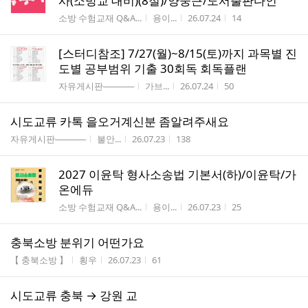
사(소방교 대비)(8절)/양중근/도서출판다인
게시판명
작성자
작성시간
조회수
소방 수험교재 Q&A...
용이...
26.07.24
14
[스터디참조] 7/27(월)~8/15(토)까지 과목별 진
도별 공부범위 기출 30회독 회독플랜
게시판명
작성자
작성시간
조회수
자유게시판─────
가브...
26.07.24
50
시도교류 카톡 을오거계신분 좀알려주새요
게시판명
작성자
작성시간
조회수
자유게시판─────
불안...
26.07.23
138
2027 이윤탁 형사소송법 기본서(하)/이윤탁/가
온에듀
게시판명
작성자
작성시간
조회수
소방 수험교재 Q&A...
용이...
26.07.23
25
충북소방 분위기 어떤가요
게시판명
작성자
작성시간
조회수
【 충북소방 】
횡우
26.07.23
61
시도교류 충북 → 강원 교