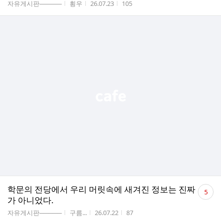
게시판명
작성자
작성시간
조회수
자유게시판─────
횡우
26.07.23
105
댓
학문의 전당에서 우리 머릿속에 새겨진 정보는 진짜
5
글
가 아니었다.
수
게시판명
작성자
작성시간
조회수
자유게시판─────
구름...
26.07.22
87