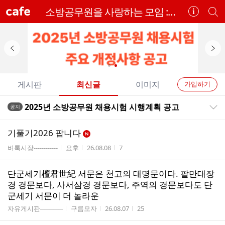
cafe
소방공무원을 사랑하는 모임 :D [소사모]
카
개
페
별
정
카
보
페
보
검
이
다
기
색
전
음
개
배
배
게시판
최신글
이미지
가입하기
너
너
별
전
전
2025년 소방공무원 채용시험 시행계획 공고
공지
카
공지목록 펼치기/접기
체
체
페
글
글
기풀기2026 팝니다
리
메
게시판명
작성자
작성시간
조회수
벼룩시장------------
요후
26.08.08
7
스
뉴
트
단군세기檀君世紀 서문은 천고의 대명문이다. 팔만대장
경 경문보다, 사서삼경 경문보다, 주역의 경문보다도 단
군세기 서문이 더 놀라운
게시판명
작성자
작성시간
조회수
자유게시판─────
구름모자
26.08.07
25