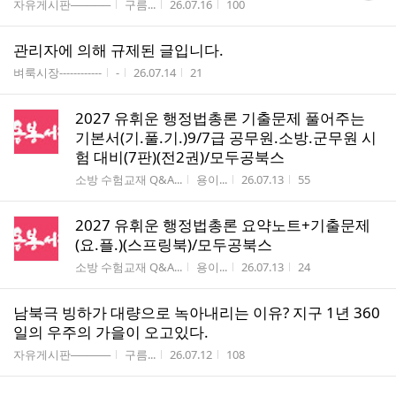
게시판명
작성자
작성시간
조회수
자유게시판─────
구름...
26.07.16
100
수
관리자에 의해 규제된 글입니다.
게시판명
작성자
작성시간
조회수
벼룩시장------------
-
26.07.14
21
2027 유휘운 행정법총론 기출문제 풀어주는
기본서(기.풀.기.)9/7급 공무원.소방.군무원 시
험 대비(7판)(전2권)/모두공북스
게시판명
작성자
작성시간
조회수
소방 수험교재 Q&A...
용이...
26.07.13
55
2027 유휘운 행정법총론 요약노트+기출문제
(요.플.)(스프링북)/모두공북스
게시판명
작성자
작성시간
조회수
소방 수험교재 Q&A...
용이...
26.07.13
24
남북극 빙하가 대량으로 녹아내리는 이유? 지구 1년 360
일의 우주의 가을이 오고있다.
게시판명
작성자
작성시간
조회수
자유게시판─────
구름...
26.07.12
108
댓