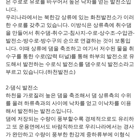
은 수로로 유로를 바꾸어서 높은 낙차를 얻는 발전소입
니다.
우리나라에서는 북한강 상류에 있는 화천발전소가 이러
한 수로를 갖추고 있습니다. 이방식은 상류측에 취수댐
을 만들어서 취수댐-취수고-침사지-수로-상수조-수압관-
발전소-방수로-방수구의 순으로 연결하는 것이 보통입
니다. 이때 상류에 댐을 축조하고 여기서 저수된 물을 취
수구를 통한 수로(압력 터널)를 통해 하부의 발전소로 유
도해서 발전하는 수로식 발전소를 댐수로식 발전소라고
부르고 있습니다.(하천발전소)
2-댐식 발전소
하천을 가로질러 높은 댐을 축조해서 댐 상류측의 수위
를 올려 하류측과의 사이에 낙차를 얻고 이낙차를 이용
해서 발전하는 발전소입니다.
댐에 저장되는 수량이 풍부할수록 경제적으로도 유리하
고 또 운용면에서도 바람직하므로 우리나라에서는 경사
가 완만하고 수량이 풍부한 한강계 중하류부에 이형식