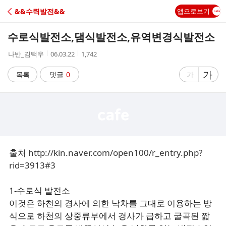
C
&&수력발전&&
앱으로보기
A
수로식발전소,댐식발전소,유역변경식발전소
F
작
작
조
나반_김택우
06.03.22
1,742
성
성
회
E
자
시
수
글
가
글
목록
댓글
0
가
간
자
자
크
크
기
기
크
작
게
게
출처
http://kin.naver.com/open100/r_entry.php?
rid=3913#3
1-수로식 발전소
이것은 하천의 경사에 의한 낙차를 그대로 이용하는 방
식으로 하천의 상중류부에서 경사가 급하고 굴곡된 짧