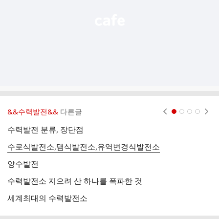
&&수력발전&&
다른글
현재페이지 1
2
3
4
수력발전 분류, 장단점
수로식발전소,댐식발전소,유역변경식발전소
양수발전
소
수력발전소 지으려 산 하나를 폭파한 것
대
세계최대의 수력발전소
수