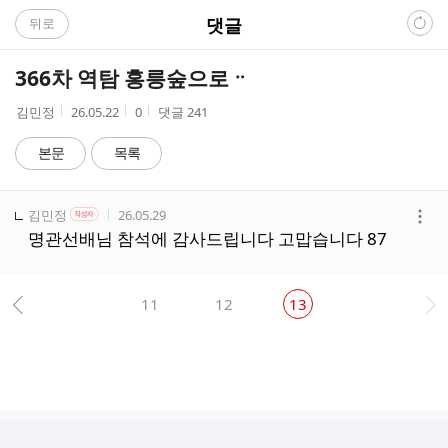
C
댓글
뒤로
A
366차 역탐 홍릉숲으로ᆢ
F
작
작
조
김민정
26.05.22
0
댓글
241
성
성
회
E
자
시
수
본문
목록
간
댓
작성자
작성자 본인 여부
작성시간
김민정
26.05.29
작성자
글
더
명관선배님 참석에 감사드립니다 고맙습니다 87
리
보
스
기
트
11
12
13