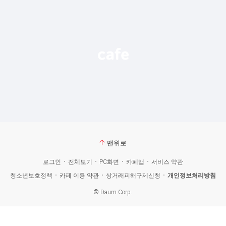
맨위로
로그인
전체보기
PC화면
카페앱
서비스 약관
청소년보호정책
카페 이용 약관
상거래피해구제신청
개인정보처리방침
©
Daum Corp.
카