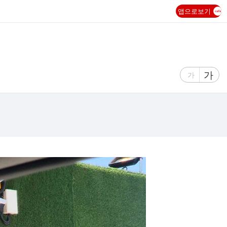
앱으로보기
글
가
글
가
자
자
크
크
기
기
크
작
게
게