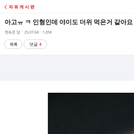
C
자 유 게 시 판
A
아고ㅠ ㅋ 인형인데 야이도 더위 먹은거 같아
F
작
작
조
현&준 맘
25.07.04
1,056
성
성
회
E
자
시
수
목록
댓글
4
간