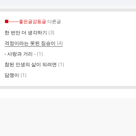
■───좋은글감동글
다른글
댓
한 번만 더 생각하기
(
3
)
글
댓
걱정이라는 못된 짐승이
(
4
)
글
댓
- 사랑과 거리 -
(
1
)
글
댓
참된 인생의 삶이 되려면
(
1
)
글
댓
담쟁이
(
1
)
글