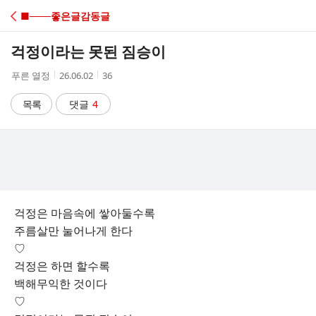
C
■───좋은글감동글
A
걱정이라는 못된 짐승이
F
작
작
조
푸른 열정
26.06.02
36
성
성
회
E
자
시
수
목록
댓글
4
간
걱정은 마음속에 쌓아둘수록
주름살만 눌어나게 한다
♡
걱정은 하면 할수록
백해무익한 것이다
♡