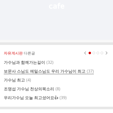
자유게시판
다른글
현재페이지 1
2
3
4
댓
가수님과 함께가는길이
(
32
)
#
글
댓
보문사 스님도 에밀스님도 우리 가수님이 최고
(
37
)
부
글
댓
가수님 최고
(
4
)
조
글
댓
조명섭 가수님 천상의목소리
(
8
)
내
글
댓
우리가수님 오늘 최고셨어요👍
(
39
)
[
글