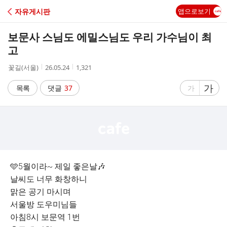
C
자유게시판
앱으로보기
A
보문사 스님도 에밀스님도 우리 가수님이 최
F
고
작
작
조
꽃길(서울)
26.05.24
1,321
E
성
성
회
자
시
수
글
가
글
목록
댓글
37
가
간
자
자
크
크
기
기
크
작
게
게
🩵5월이라~ 제일 좋은날🎶
날씨도 너무 화창하니
맑은 공기 마시며
서울방 도우미님들
아침8시 보문역 1번