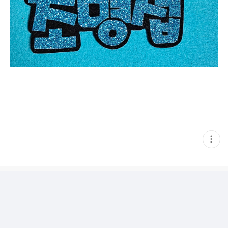
현
재
게
시
글
추
가
기
능
열
기