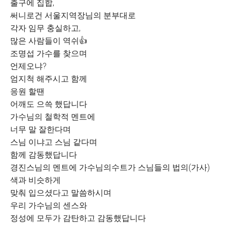
출구에 집합,
써니로건 서울지역장님의 분부대로
각자 임무 충실하고,
많은 사람들이 역쉬👍
조명섭 가수를 찾으며
언제오냐?
엄지척 해주시고 함께
응원 할땐
어깨도 으쓱 했답니다
가수님의 철학적 멘트에
너무 말 잘한다며
스님 이냐고 스님 같다며
함께 감동했답니다
경진스님의 멘트에 가수님의수트가 스님들의 법의(가사)
색과 비슷하게
맞춰 입으셨다고 말씀하시며
우리 가수님의 센스와
정성에 모두가 감탄하고 감동했답니다