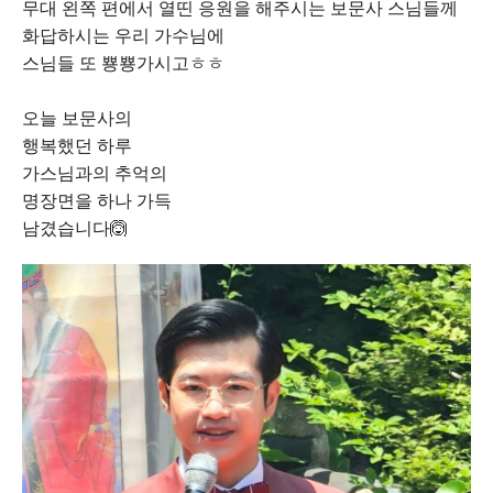
무대 왼쪽 편에서 열띤 응원을 해주시는 보문사 스님들께
화답하시는 우리 가수님에
스님들 또 뿅뿅가시고ㅎㅎ
오늘 보문사의
행복했던 하루
가스님과의 추억의
명장면을 하나 가득
남겼습니다🙆