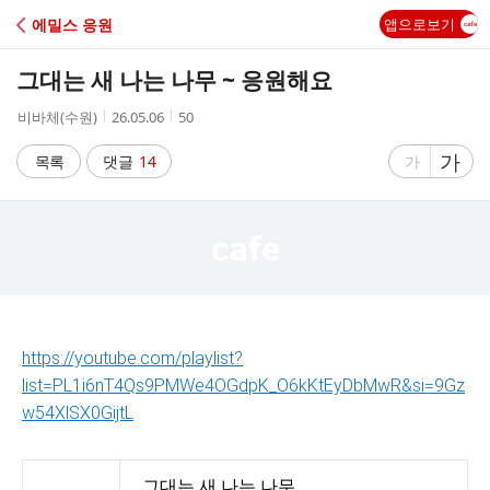
C
에밀스 응원
앱으로보기
A
그대는 새 나는 나무 ~ 응원해요
F
작
작
조
비바체(수원)
26.05.06
50
성
성
회
E
자
시
수
글
가
글
목록
댓글
14
가
간
자
자
크
크
기
기
크
작
게
게
https://youtube.com/playlist?
list=PL1i6nT4Qs9PMWe4OGdpK_O6kKtEyDbMwR&si=9Gz
w54XlSX0GijtL
그대는 새 나는 나무