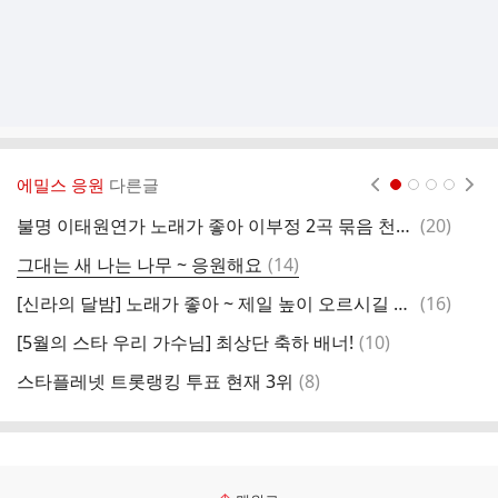
에밀스 응원
다른글
현재페이지 1
2
3
4
댓
불명 이태원연가 노래가 좋아 이부정 2곡 묶음 천만을 향해 달려요
(
20
)
글
댓
그대는 새 나는 나무 ~ 응원해요
(
14
)
[
글
댓
[신라의 달밤] 노래가 좋아 ~ 제일 높이 오르시길 응원해요!
(
16
)
글
댓
[5월의 스타 우리 가수님] 최상단 축하 배너!
(
10
)
글
댓
스타플레넷 트롯랭킹 투표 현재 3위
(
8
)
[
글