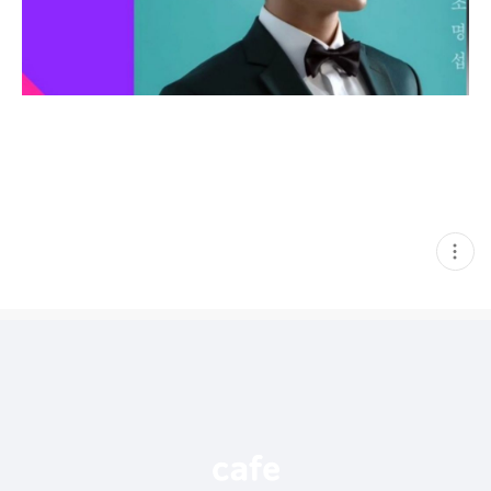
현
재
게
시
글
추
가
기
능
열
기