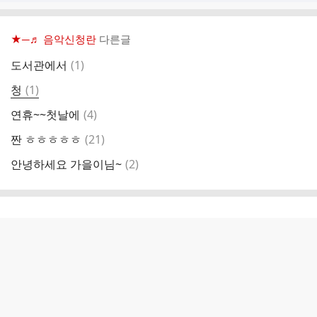
★─♬ 음악신청란
다른글
댓
도서관에서
(
1
)
글
댓
청
(
1
)
글
댓
연휴~~첫날에
(
4
)
글
댓
짠 ㅎㅎㅎㅎㅎ
(
21
)
글
댓
안녕하세요 가을이님~
(
2
)
글