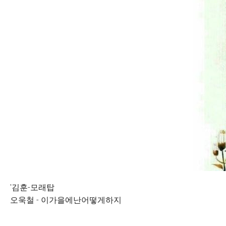
'김훈-모래탑
오욱철 - 이가을에난어떻게하지