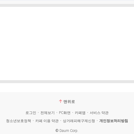
맨위로
로그인
전체보기
PC화면
카페앱
서비스 약관
청소년보호정책
카페 이용 약관
상거래피해구제신청
개인정보처리방침
©
Daum Corp.