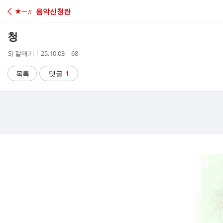
C
★─♬ 음악신청란
A
청
F
작
작
조
SJ 갈매기
25.10.03
68
성
성
회
E
자
시
수
목록
댓글
1
간