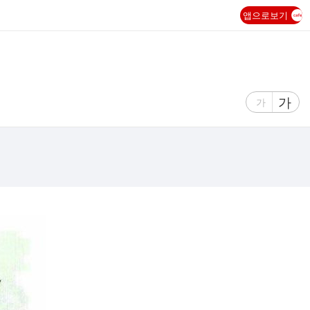
앱으로보기
글
가
글
가
자
자
크
크
기
기
크
작
게
게