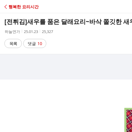
C
행복한 요리시간
A
[전튀김]
새우를 품은 달래요리~바삭 쫄깃한 새
F
작
작
조
하늘연가
25.01.23
25,327
성
성
회
E
자
시
수
목록
댓글
10
간