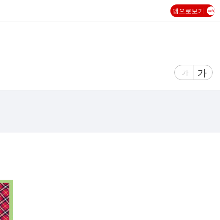
앱으로보기
글
가
글
가
자
자
크
크
기
기
크
작
게
게