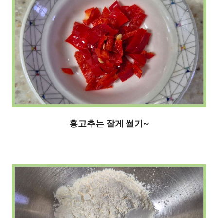
홍고추는 잘게 썰기~