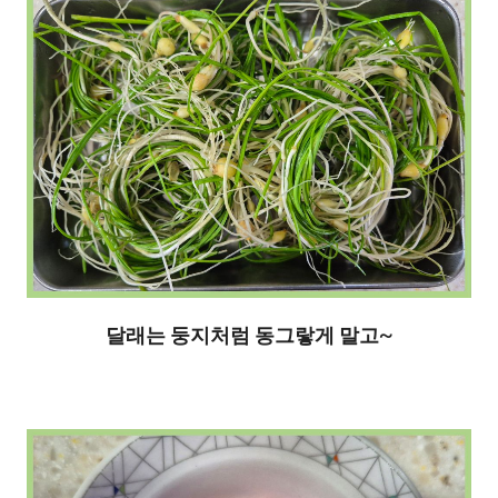
달래는 둥지처럼 동그랗게 말고~