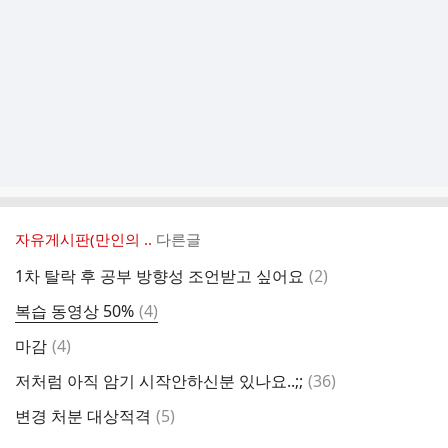
자유게시판(만인의 ..
다른글
댓
1차 탈락 후 공부 방향성 조언받고 싶어요
(
2
)
글
댓
복습 동영상 50%
(
4
)
글
댓
마감
(
4
)
글
댓
저처럼 아직 암기 시작안하신분 있나요..;;
(
36
)
글
댓
변경 처분 대상적격
(
5
)
글