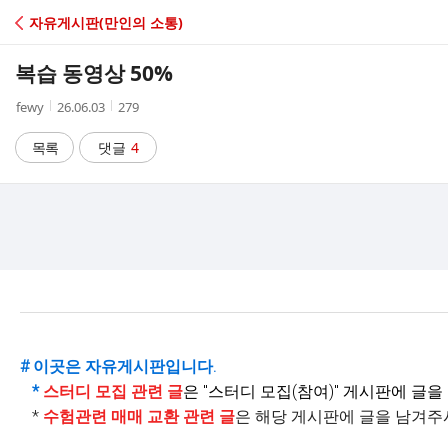
C
자유게시판(만인의 소통)
A
복습 동영상 50%
F
작
작
조
fewy
26.06.03
279
성
성
회
E
자
시
수
목록
댓글
4
간
# 이곳은 자유게시판입니다.
*
스터디 모집 관련 글
은 "
스터디 모집(참여)" 게시판에 글을
*
수험관련 매매 교환 관련 글
은 해당 게시판에 글을 남겨주