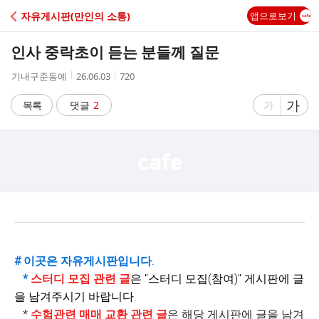
C
자유게시판(만인의 소통)
앱으로보기
A
인사 중락초이 듣는 분들께 질문
F
작
작
조
기내구준동예
26.06.03
720
성
성
회
E
자
시
수
글
가
글
목록
댓글
2
가
간
자
자
크
크
기
기
크
작
게
게
# 이곳은 자유게시판입니다.
*
스터디 모집 관련 글
은 "
스터디 모집(참여)" 게시판에 글
을 남겨주시기 바랍니다.
*
수험관련 매매 교환 관련 글
은 해당 게시판에 글을 남겨