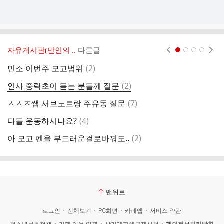
자유게시판(만인의 ..
다른글
현재페이지 1
2
3
4
댓
민소 이번주 모고범위
(
2
)
2
글
댓
인사 중락초이 듣는 분들께 질문
(
2
)
ㅂ
글
댓
ㅅㅅㅈ쌤 서브노트랑 주유동 질문
(
7
)
ㅅ
글
댓
다들 운동하시나요?
(
4
)
ㅇ
글
댓
아 모고 펜을 부드러운걸로바꿔도..
(
2
)
1
글
맨위로
로그인
전체보기
PC화면
카페앱
서비스 약관