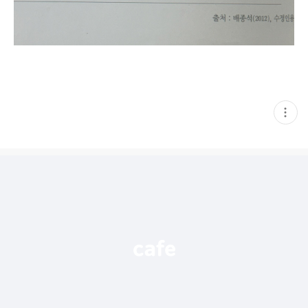
현
재
게
시
글
추
가
기
능
열
기