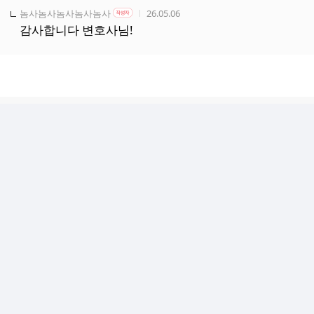
작성자
작성자 본인 여부
작성시간
놈사놈사놈사놈사놈사
26.05.06
작성자
감사합니다 변호사님!