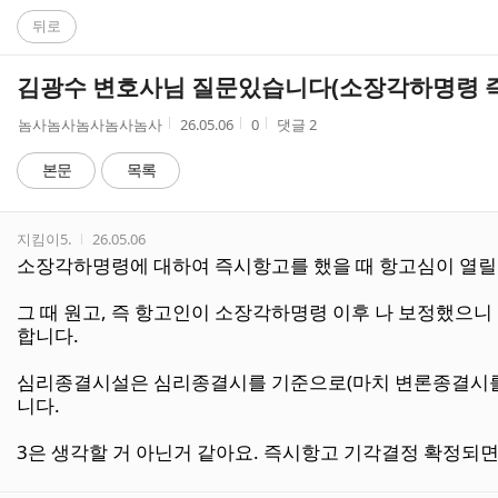
C
뒤로
A
김광수 변호사님 질문있습니다(소장각하명령 
F
작
작
조
놈사놈사놈사놈사놈사
26.05.06
0
댓글
2
성
성
회
E
자
시
수
본문
목록
간
댓
작성자
작성시간
지킴이5.
26.05.06
글
소장각하명령에 대하여 즉시항고를 했을 때 항고심이 열
리
스
그 때 원고, 즉 항고인이 소장각하명령 이후 나 보정했으
트
합니다.
심리종결시설은 심리종결시를 기준으로(마치 변론종결시를 기
니다.
3은 생각할 거 아닌거 같아요. 즉시항고 기각결정 확정되면