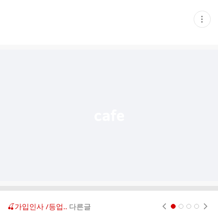
현
재
게
시
글
추
가
기
능
열
기
🍒가입인사 /등업..
다른글
현재페이지 1
2
3
4