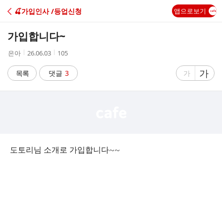
C
🍒가입인사 /등업신청
앱으로보기
A
가입합니다~
F
작
작
조
은아
26.06.03
105
성
성
회
E
자
시
수
글
가
글
목록
댓글
3
가
간
자
자
크
크
기
기
크
작
게
게
도토리님 소개로 가입합니다~~