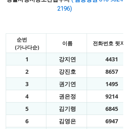
2196)
순번
이름
전화번호 뒷자
(가나다순)
1
강지연
4431
2
강진호
8657
3
권기연
1495
4
권은정
9214
5
김기령
6845
6
김영은
6947