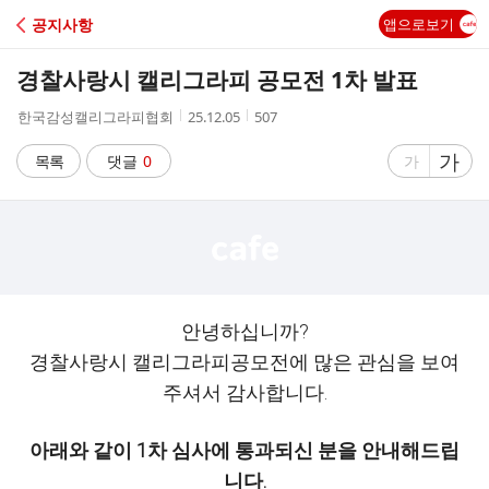
C
공지사항
앱으로보기
A
경찰사랑시 캘리그라피 공모전 1차 발표
F
작
작
조
한국감성캘리그라피협회
25.12.05
507
성
성
회
E
자
시
수
글
가
글
목록
댓글
0
가
간
자
자
크
크
기
기
크
작
게
게
안녕하십니까?
경찰사랑시 캘리그라피공모전에 많은 관심을 보여
주셔서 감사합니다.
아래와 같이 1차 심사에 통과되신 분을 안내해드립
니다.