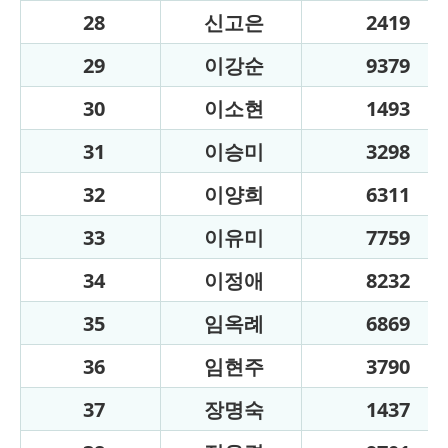
28
신고은
2419
29
이강순
9379
30
이소현
1493
31
이승미
3298
32
이양희
6311
33
이유미
7759
34
이정애
8232
35
임옥례
6869
36
임현주
3790
37
장명숙
1437