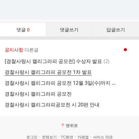
댓
댓글
0
댓글쓰기
답글쓰기
글
댓
글
공지사항
다른글
현재페이지 1
리
스
댓
[경찰사랑시 캘리그라피 공모전] 수상자 발표
(
2
)
트
글
경찰사랑시 캘리그라피 공모전 1차 발표
경찰사랑시 캘리그라피 공모전 12월 3일(수)까지 연장합니다.
경찰사랑시 캘리그라피 공모전
경찰사랑시 캘리그라피공모전 시 20편 안내
맨위로
로그인
전체보기
PC화면
카페앱
서비스 약관