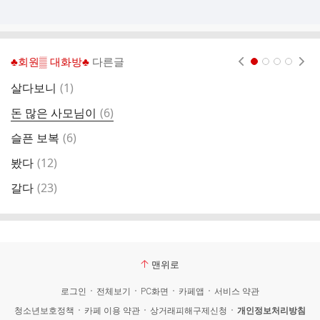
♣회원▒ 대화방♣
다른글
현재페이지 1
2
3
4
댓
살다보니
(
1
)
글
댓
돈 많은 사모님이
(
6
)
글
댓
슬픈 보복
(
6
)
글
댓
봤다
(
12
)
출
글
댓
갈다
(
23
)
(
글
맨위로
로그인
전체보기
PC화면
카페앱
서비스 약관
청소년보호정책
카페 이용 약관
상거래피해구제신청
개인정보처리방침