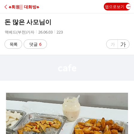
C
♣회원▒ 대화방♣
앱으로보기
A
돈 많은 사모님이
F
작
작
조
맥베드(부천)가자
26.06.03
223
성
성
회
E
자
시
수
글
가
글
목록
댓글
6
가
간
자
자
크
크
기
기
크
작
게
게