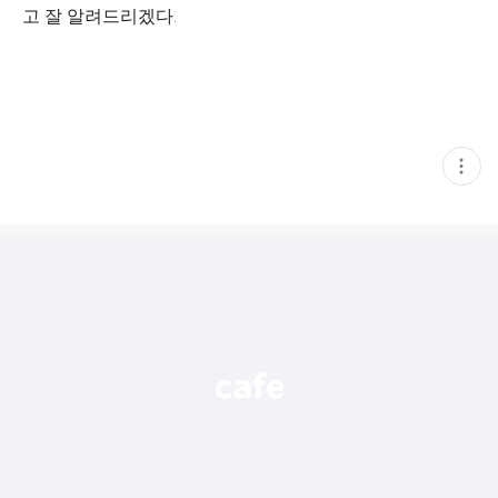
고 잘 알려드리겠다.
현
재
게
시
글
추
가
기
능
열
기