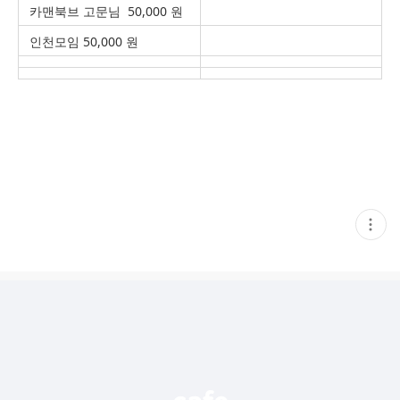
카맨북브 고문님 50,000 원
인천모임 50,000 원
현
재
게
시
글
추
가
기
능
열
기