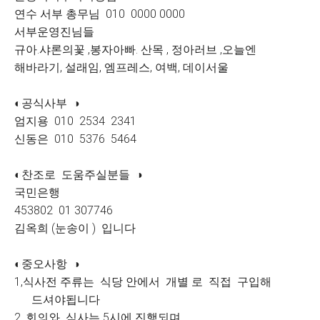
연수 서부 총무님 010 0000 0000
서부운영진님들
규아.샤론의꽃 ,봉자아빠. 산목 , 정아러브 ,오늘엔
해바라기, 설래임, 엠프레스, 여백, 데이서울
◐공식사부 ◑
엄지용 010 2534 2341
신동은 010 5376 5464
◐찬조로 도움주실분들 ◑
국민은행
453802 01 307746
김옥희 (눈송이 ) 입니다
◐중오사항 ◑
1,식사전 주류는 식당 안에서 개별 로 직접 구입해
드셔야됩니다
2, 회의와 식사는 5시에 진행되며