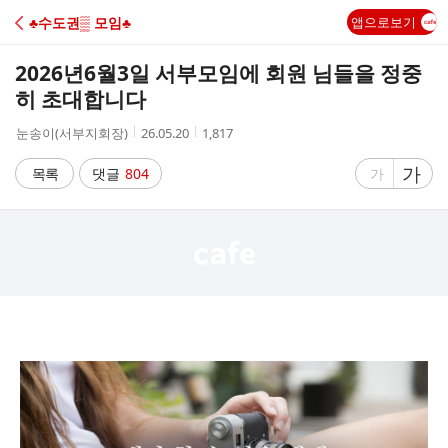
C
♣수도권▒ 모임♣
앱으로보기
A
2026년6월3일 서부모임에 회원 님들을 정중
F
히 초대합니다
작
작
조
눈송이(서부지회장)
26.05.20
1,817
E
성
성
회
자
시
수
글
가
글
목록
댓글
804
가
간
자
자
크
크
기
기
크
작
게
게