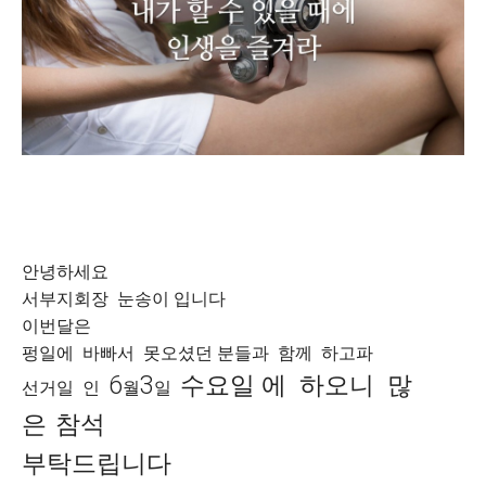
안녕하세요
서부지회장 눈송이 입니다
이번달은
펑일에 바빠서 못오셨던 분들과 함께 하고파
6
3
수요일 에 하오니 많
선거일 인
월
일
은
참석
부탁드립니다