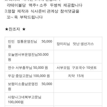
각테이블당 맥주+ 소주 두병씩 제공합니다
3,명찰 제작과 식사준비 관계상 참석댓글을
꼬~ 옥 부탁드립니다
★찬조자 ★
민민 정통운영진님 50,000
장미리님 맛난 생선가스
원
오늘엔서부운영진님50.000
원
연수 서부총무님 50,000 원
서부모밈 구포국수 10셋트
우강 중앙고문님 100,000 원
치약 15개
보령미소충남운영진 50,000
원
사랑나그네북부고문님
100,000원