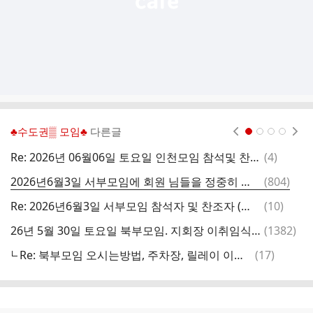
♣수도권▒ 모임♣
다른글
현재페이지 1
2
3
4
댓
Re: 2026년 06월06일 토요일 인천모임 참석및 찬조자 명단
(
4
)
글
댓
2026년6월3일 서부모임에 회원 님들을 정중히 초대합니다
(
804
)
글
댓
Re: 2026년6월3일 서부모임 참석자 및 찬조자 (존칭생략)
(
10
)
글
댓
26년 5월 30일 토요일 북부모임. 지회장 이취임식에 회원님들을 초대합니다.
(
1382
)
글
댓
Re: 북부모임 오시는방법, 주차장, 릴레이 이벤트 안내
(
17
)
글