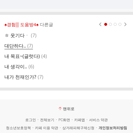
♠경험▒ 도움방4♠
다른글
현재페이지 1
2
3
4
댓
ㅎ 웃기다ㆍ
(
7
)
여
글
댓
대단하다..
(
7
)
드
글
댓
내 목표~(글럿다)
(
4
)
절
글
댓
내 생각이..
(
6
)
있
글
댓
내가 천재인가?
(
7
)
글
맨위로
로그인
전체보기
PC화면
카페앱
서비스 약관
청소년보호정책
카페 이용 약관
상거래피해구제신청
개인정보처리방침