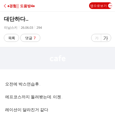
C
♠경험▒ 도움방4♠
앱으로보기
A
대단하다..
F
작
작
조
미남스키
26.06.03
294
성
성
회
E
자
시
수
글
가
글
목록
댓글
7
가
간
자
자
크
크
기
기
크
작
게
게
오전에 박스연습후..
에프코스까지 돌려봣는데..이젠..
레이션이 달라진거 같다.