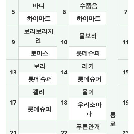
바니
수줍음
5
6
7
하이마트
하이마트
보리보리지
물보라
인
9
10
11
토마스
롯데슈퍼
보라
레키
13
14
15
롯데슈퍼
롯데슈퍼
켈리
율이
17
18
19
우리소아
롯데슈퍼
과
통
로
푸른안개
21
22
23