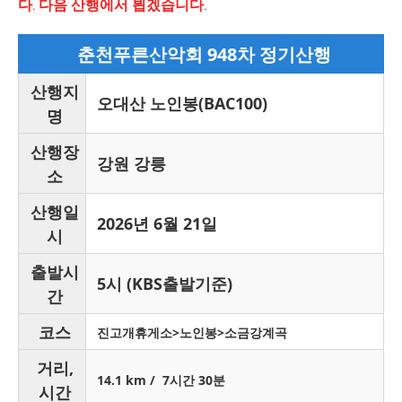
다. 다음 산행에서 뵙겠습니다.
춘천푸른산악회 948차 정기산행
산행지
오대산 노인봉(BAC100)
명
산행장
강원 강릉
소
산행일
2026년 6월 21일
시
출발시
5시 (KBS출발기준)
간
코스
진고개휴게소>노인봉>소금강계곡
거리,
14.1 km / 7시간 30분
시간