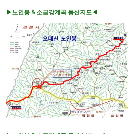
▶노인봉 & 소금강계곡 등산지도◀