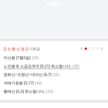
▒ 산 행 신 청 ▒
다른글
현재페이지 1
2
3
4
댓
마산봉 [7월5일]
(
43
)
비
글
댓
노인봉 & 소금강계곡 [6.21] 취소합니다.
(
30
)
추
글
댓
청화산~조항산~대야산 [6,7]
(
26
)
덕
글
댓
귀때기청봉 [5,17]
(
40
)
진
글
댓
황매산 [5,3] 취소합니다.
(
20
)
거
글