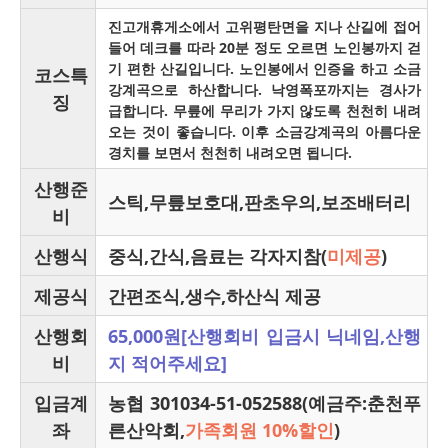
진고개휴게소에서 고위평탄면을 지나 산길에 접어
들어 데크를 따라 20분 정도 오르면 노인봉까지 걷
기 편한 산길입니다. 노인봉에서 인증을 하고 소금
코스특
강계곡으로 하산합니다. 낙영폭포까지는 경사가
징
급합니다. 무릎에 무리가 가지 않도록 천천히 내려
오는 것이 좋습니다. 이후 소금강계곡의 아름다운
경치를 보면서 천천히 내려오면 됩니다.
산행준
스틱,무릎보호대,판초우의,보조배터리
비
산행식
중식,간식,음료는 각자지참(
미제공
)
제공식
간편조식,생수,하산식 제공
산행회
65,000원[산행회비 입금시 닉네임,산행
비
지 적어주세요]
입금계
농협 301034-51-052588(예금주:춘천푸
좌
른산악회,
가족회원 10%할인
)