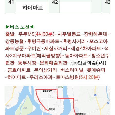
41
42
43
하이마트
▶버스 노선◀
출발 : 우두MS(
4시30분
) - 사우벨몽드
- 장학해온채 -
강동농협 - 후평극동아파트 -
후평사거리 - 포스코아
파트정문 - 우미린
- 세실사거리 - 세경4차아파트 -
석
사2지구아파트(애막골방향)
- 동아아파트 - 청소년수
련관 -
동부시장 - 문화예술회관 -
kbs만남의숲(5시)
-
금호아파트 - 온의삼거리 - 버스터미널 -
롯데슈퍼
-
하이마트 - 우리소아과 - 토마스병원(
5시 2
0분
)