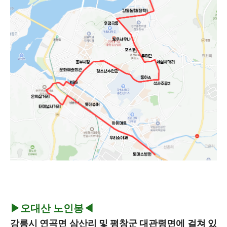
▶오대산 노인봉◀
강릉시 연곡면 삼산리 및 평창군 대관령면에 걸쳐 있