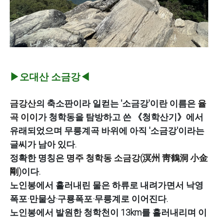
▶오대산 소금강◀
금강산
의 축소판이라 일컫는 '소금강'이란 이름은
율
곡 이이
가 청학동을 탐방하고 쓴 《청학산기》에서
유래되었으며 무릉계곡 바위에 아직 '소금강'이라는
글씨가 남아 있다.
정확한 명칭은
명주 청학동 소금강(溟州 靑鶴洞 小金
剛)
이다.
노인봉에서 흘러내린 물은 하류로 내려가면서 낙영
폭포·만물상·구룡폭포·무릉계로 이어진다.
노인봉에서 발원한 청학천이 13km를 흘러내리며 이