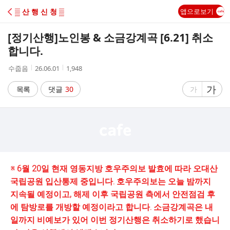
C
▒ 산 행 신 청 ▒
앱으로보기
A
[정기산행]
노인봉 & 소금강계곡 [6.21] 취소
F
합니다.
작
작
조
수줍음
26.06.01
1,948
E
성
성
회
자
시
수
글
가
글
목록
댓글
30
가
간
자
자
크
크
기
기
크
작
게
게
※ 6월 20일 현재 영동지방 호우주의보 발효에 따라 오대산
국립공원 입산통제 중입니다. 호우주의보는 오늘 밤까지
지속될 예정이고, 해제 이후 국립공원 측에서 안전점검 후
에 탐방로를 개방할 예정이라고 합니다. 소금강계곡은 내
일까지 비예보가 있어 이번 정기산행은 취소하기로 했습니