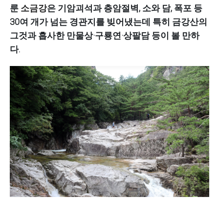
룬
소금강
은 기암괴석과 층암절벽, 소와 담, 폭포 등
30여 개가 넘는 경관지를 빚어냈는데 특히 금강산의
그것과 흡사한 만물상·구룡연·상팔담 등이 볼 만하
다.