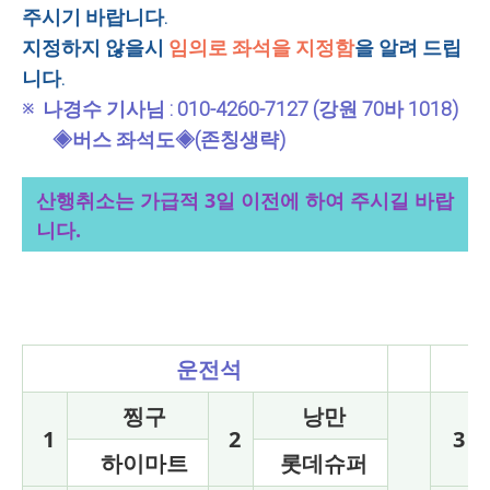
주시기 바랍니다.
지정하지 않을시
임의로 좌석을 지정함
을 알려 드립
니다.
※ 나경수 기사님 : 010-4260-7127 (강원 70바 1018)
◈버스 좌석도◈
(존칭생략)
산행취소는 가급적 3일 이전에 하여 주시길 바랍
니다.
운전석
찡구
낭만
1
2
3
하이마트
롯데슈퍼