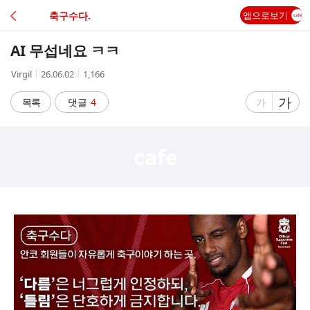
C
축구수다.
앱으로보기
A
AI 무섭네요 ㅋㅋ
F
작
작
조
Virgil
26.06.02
1,166
성
성
회
E
자
시
수
글
가
글
목록
댓글
4
가
간
자
자
크
크
기
기
크
작
게
게