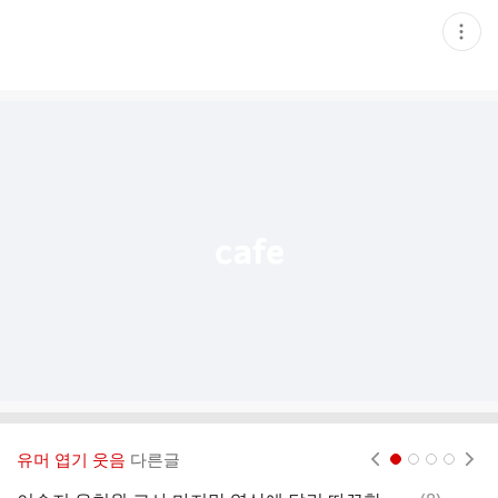
현
재
게
시
글
추
가
기
능
열
기
유머 엽기 웃음
다른글
현재페이지 1
2
3
4