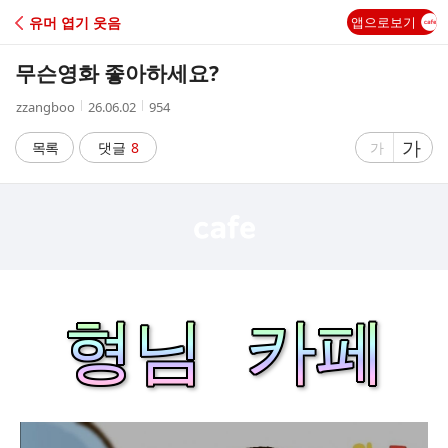
C
유머 엽기 웃음
앱으로보기
A
무슨영화 좋아하세요?
F
작
작
조
zzangboo
26.06.02
954
성
성
회
E
자
시
수
글
가
글
목록
댓글
8
가
간
자
자
크
크
기
기
크
작
게
게