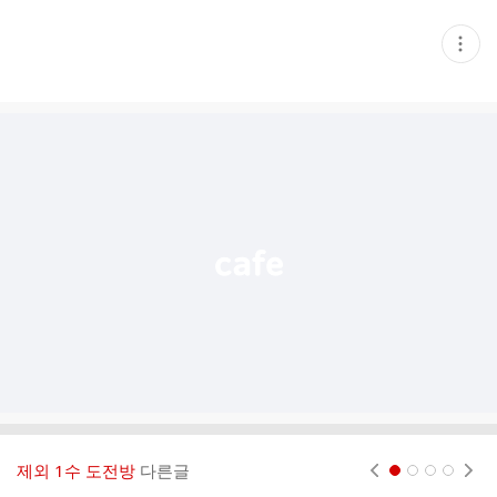
현
재
게
시
글
추
가
기
능
열
기
제외 1수 도전방
다른글
현재페이지 1
2
3
4