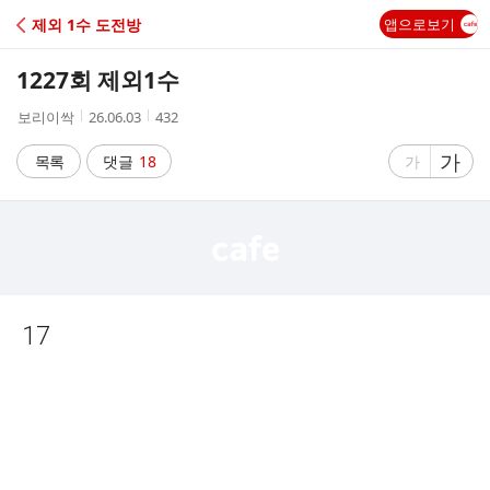
C
제외 1수 도전방
앱으로보기
A
1227회 제외1수
F
작
작
조
보리이싹
26.06.03
432
성
성
회
E
자
시
수
글
가
글
목록
댓글
18
가
간
자
자
크
크
기
기
크
작
게
게
17