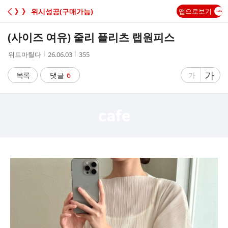
C
》》 위시성공(구매가능)
앱으로보기
A
(사이즈 여유) 줄리 플리츠 랩원피스
F
작
작
조
위드마틸다
26.06.03
355
성
성
회
E
자
시
수
글
가
글
목록
댓글
6
가
간
자
자
크
크
기
기
크
작
게
게