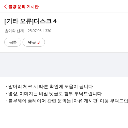
C
불량 문의 게시판
A
[기타 오류]
디스크 4
F
작
작
조
솔이와 선재
25.07.06
330
성
성
회
E
자
시
수
목록
댓글
3
간
- 말머리 체크 시 빠른 확인에 도움이 됩니다.
- 영상, 이미지는 비밀 댓글로 첨부 부탁드립니다.
- 블루레이 플레이어 관련 문의는 [자유 게시판] 이용 부탁드