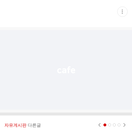
현
재
게
시
글
추
가
기
능
열
기
자유게시판
다른글
현재페이지 1
2
3
4