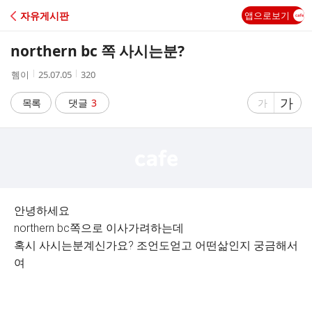
C
자유게시판
앱으로보기
A
northern bc 쪽 사시는분?
F
작
작
조
혬이
25.07.05
320
성
성
회
E
자
시
수
글
가
글
목록
댓글
3
가
간
자
자
크
크
기
기
크
작
게
게
안녕하세요
northern bc쪽으로 이사가려하는데
혹시 사시는분계신가요? 조언도얻고 어떤삶인지 궁금해서
여