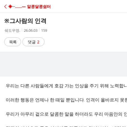
C
◈─……― 알콩달콩쉼터
A
※그사람의 인격
F
작
작
조
쉐도우영.
26.06.03
159
성
성
회
E
자
시
수
목록
댓글
2
간
우리는 다른 사람들에게 호감 가는 인상을 주기 위해 노력합니
이러한 행동은 언제나 한 때일 뿐입니다. 인격이 올바르지 못
우리가 아무리 겉으로 달콤한 말을 하더라도 우리 마음안의 