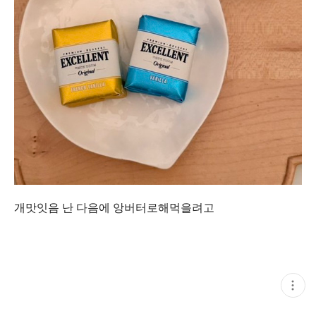
개맛잇음 난 다음에 앙버터로해먹을려고
현
재
게