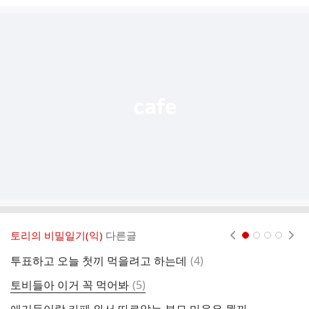
시
글
추
가
기
능
열
기
토리의 비밀일기(익)
다른글
현재페이지 1
2
3
4
댓
투표하고 오늘 첫끼 먹을려고 하는데
(
4
)
오
글
댓
토비들아 이거 꼭 먹어봐
(
5
)
계
글