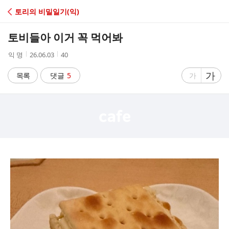
C
토리의 비밀일기(익)
A
토비들아 이거 꼭 먹어봐
F
작
작
조
익 명
26.06.03
40
성
성
회
E
자
시
수
글
가
글
목록
댓글
5
가
간
자
자
크
크
기
기
크
작
게
게