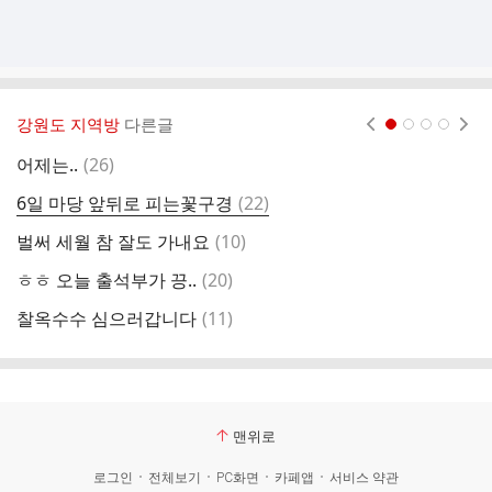
강원도 지역방
다른글
현재페이지 1
2
3
4
댓
어제는..
(
26
)
캠
글
댓
6일 마당 앞뒤로 피는꽃구경
(
22
)
만
글
댓
벌써 세월 참 잘도 가내요
(
10
)
오
글
댓
ㅎㅎ 오늘 출석부가 끙..
(
20
)
오
글
댓
찰옥수수 심으러갑니다
(
11
)
이
글
맨위로
로그인
전체보기
PC화면
카페앱
서비스 약관