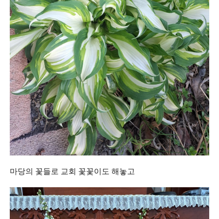
마당의 꽃들로 교회 꽃꽃이도 해놓고