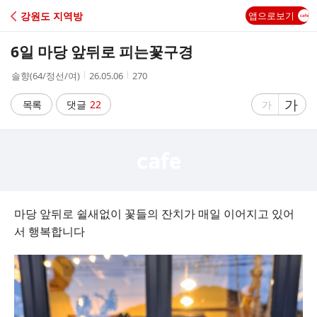
C
강원도 지역방
앱으로보기
A
6일 마당 앞뒤로 피는꽃구경
F
작
작
조
솔향(64/정선/여)
26.05.06
270
성
성
회
E
자
시
수
글
가
글
목록
댓글
22
가
간
자
자
크
크
기
기
크
작
게
게
마당 앞뒤로 쉴새없이 꽃들의 잔치가 매일 이어지고 있어
서 행복합니다