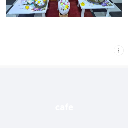
현
재
게
시
글
추
가
기
능
열
기