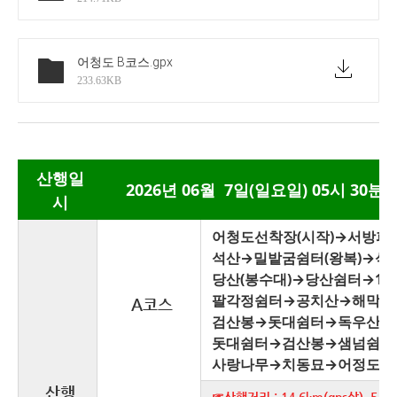
어청도 B코스
.gpx
233.63KB
산행일
2026년 06월 7일(일요일) 05시 30분
시
어청도선착장(시작)→서방파재(
석산→밀밭굼쉼터(왕복)→석산
당산(봉수대)→당산쉼터→1
팔각정쉼터→공치산→해막넘
A코스
검산봉→돗대쉼터→독우산→동
돗대쉼터→검산봉→샘넘쉼터
사랑나무→치동묘→어정도선착
산행
☞산행거리 : 14.6km(gps상) 5시