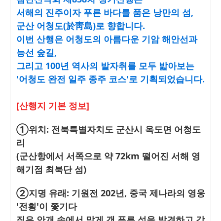
서해의 진주이자 푸른 바다를 품은 낭만의 섬,
군산 어청도(於靑島)로 향합니다.
이번 산행은 어청도의 아름다운 기암 해안선과
능선 숲길,
그리고 100년 역사의 발자취를 모두 밟아보는
'어청도 완전 일주 종주 코스'로 기획되었습니다.
[산행지 기본 정보]
①위치: 전북특별자치도 군산시 옥도면 어청도
리
(군산항에서 서쪽으로 약 72km 떨어진 서해 영
해기점 최북단 섬)
②지명 유래: 기원전 202년, 중국 제나라의 영웅
'전횡'이 쫓기다
짙은 안개 속에서 맑게 갠 푸른 섬을 발견하고 감