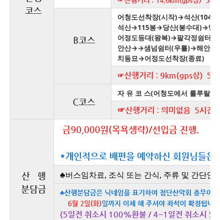
코스
어청도선착장(시작)→석산(104
석산→115봉→당산(봉수대)→당
어정도등대(왕복)→팔각정쉼터
B코스
안산→→샘넘쉼터(우틀)→해안
치동묘→어정도선착장(종료)
산행거리 : 9km(gps상) 5
☞
자 유 코 스(어청도에서 룰루랄라)
C코스
☞
산행거리 : 의미없음 5시간 
금90,000원(목욕생략)/선입금 진행.
*개인적으로 배편을 예약하신 회원님들은 5
♣버스임차료, 조식 또는 간식, 주류 및 간단안주
산 행
분담금
♣산행분담금은
닉네임을 표기하여
첨단산악회 총무이사
6월 2일(화)
일까지 이체 해 주셔야 좌석이 확정됩니다
(5일전 취소시 100%환불 / 4~1일전 취소시 5