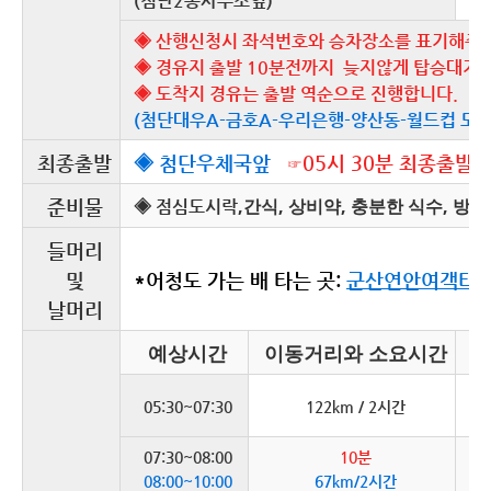
(첨단2동사무소옆)
◈ 산행신청시 좌석번호와 승차장소를 표기해주세
◈ 경유지 출발 10분전까지 늦지않게 탑승대기
◈ 도착지 경유는 출발 역순으로 진행합니다.
(첨단대우A-금호A-우리은행-양산동-월드컵 모
최종출발
◈ 첨단우체국앞
05시 30분 최종출발
☞
,간식, 상비약, 충분한 식수, 방
준비물
◈
점심도시락
들머리
및
*어청도 가는 배 타는 곳:
군산연안여객터미
날머리
예상시간
이동거리와 소요시간
군
05:30~07:30
122km / 2시간
(
07:30~08:00
10분
승
08:00~10:00
67km/2시간
군