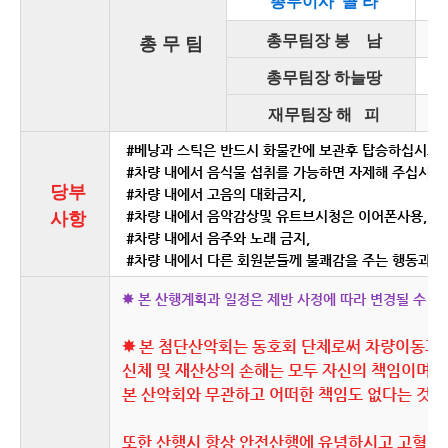
01
총무이사 콜 라
총무팀장 봉 남
총 무 팀
총무팀장 하늘땅
재무팀장 해 피
#베낭과 스틱은 반드시 화물칸에 보관후 탑승하십시요.
#차량 내에서 음식물 섭취를 가능하면 자제해 주십시요.
당부
#차량 내에서 고음의 대화금지,
사항
#차량 내에서 음악감상및 유트브시청은 이어폰사용,
#차량 내에서 음주와 노래 금지,
#차량 내에서 다른 회원분들께 불쾌감을 주는 행동과 말
✸ 본 산행계획과 일정은 제반 사정에 따라 변경될 수 있
✸
본 첨단산악회는 동호회 단체로써 차량이동과
신체 및 재산상의
손해는 모두 자신의 책임이며
본 산악회와 무관하고 어떠한 책임도 없다는 것을
또한 산행시 항상 안전산행에
유념하시고
고혈압,