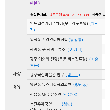
환불 )
◈
입금계좌:
광주은행 4
2
0-121-231339
예금주:황순
월드컵경기장주차장(모아레포츠앞)
(월드
04
컵)
05
(농성동)
농성동 건강관리협회앞
05
광천동 구.광천파출소
(구.광파)
(예술
광주 예술의 전당(후문 버스정류장)
05
후문)
차량
05
광주국립박물관 입구
(박물관)
05
(양산동)
양산동 뉴스타정형외과앞
경유
05
신용동 SK주유소앞
(신용SK)
(첨단)
첨단우체국앞
05