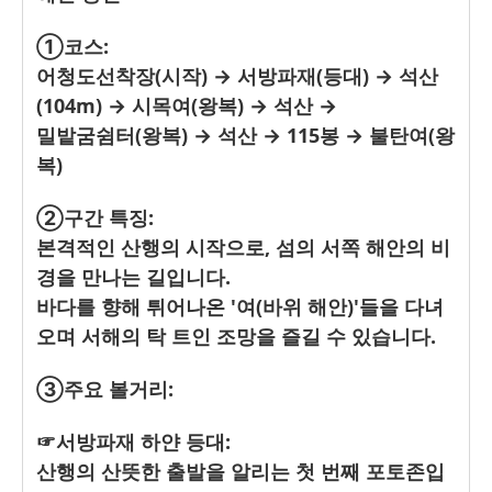
①코스:
어청도선착장(시작) → 서방파재(등대) → 석산
(104m) → 시목여(왕복) → 석산 →
밀밭굼쉼터(왕복) → 석산 → 115봉 → 불탄여(왕
복)
②구간 특징:
본격적인 산행의 시작으로, 섬의 서쪽 해안의 비
경을 만나는 길입니다.
바다를 향해 튀어나온 '여(바위 해안)'들을 다녀
오며 서해의 탁 트인 조망을 즐길 수 있습니다.
③주요 볼거리:
☞서방파재 하얀 등대:
산행의 산뜻한 출발을 알리는 첫 번째 포토존입