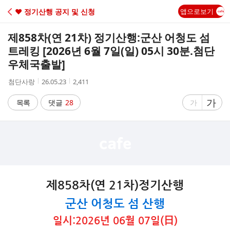
C
♥ 정기산행 공지 및 신청
앱으로보기
A
제858차(연 21차) 정기산행:군산 어청도 섬
F
트레킹 [2026년 6월 7일(일) 05시 30분.첨단
우체국출발]
E
작
작
조
첨단사랑
26.05.23
2,411
성
성
회
자
시
수
글
가
글
목록
댓글
28
가
간
자
자
크
크
기
기
크
작
게
게
제858차(연 21차)정기산행
군산 어청도 섬 산행
일시:2026년 06월 07일(日)