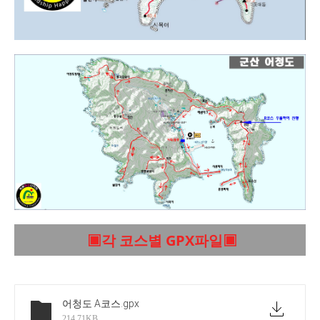
▣각 코스별 GPX파일▣
어청도 A코스
.gpx
214.71KB