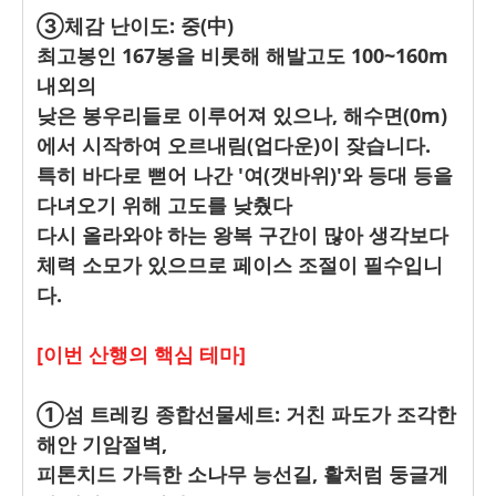
③체감 난이도: 중(中)
최고봉인 167봉을 비롯해 해발고도 100~160m
내외의
낮은 봉우리들로 이루어져 있으나, 해수면(0m)
에서 시작하여 오르내림(업다운)이 잦습니다.
특히 바다로 뻗어 나간 '여(갯바위)'와 등대 등을
다녀오기 위해 고도를 낮췄다
다시 올라와야 하는 왕복 구간이 많아 생각보다
체력 소모가 있으므로 페이스 조절이 필수입니
다.
[이번 산행의 핵심 테마]
①섬 트레킹 종합선물세트: 거친 파도가 조각한
해안 기암절벽,
피톤치드 가득한 소나무 능선길, 활처럼 둥글게