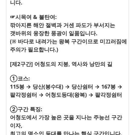
니다.
☞시목여 & 불탄여:
깎아지른 해안 절벽과 거센 파도가 부서지는
갯바위의 웅장한 풍광이 일품입니다.
(※ 바다로 내려가는 왕복 구간이므로 미끄러짐에
주의가 필요합니다.)
[제2구간] 어청도의 지붕, 역사와 낭만의 길
①코스:
115봉 → 당산(봉수대) → 당산쉼터 → 167봉 →
팔각정쉼터 → 어청도등대(왕복) → 팔각정쉼터
②구간 특징:
어청도에서 가장 높은 곳을 지나는 주능선 구간
이자,
최고의 명소인 등대를 만나는 핵심 구간입니다.