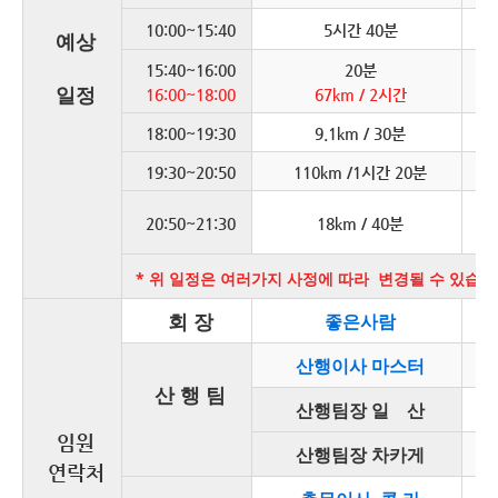
어
10:00~15:40
5시간 40분
예상
15:40~16:00
20분
어
일정
16:00~18:00
67km / 2시간
어
18:00~19:30
9.1km / 30분
군
19:30~20:50
110km /1시간 20분
식사
대
20:50~21:30
18km / 40분
장
* 위 일정은 여러가지 사정에 따라 변경될 수 있습니
회 장
01
좋은사람
0
산행이사 마스터
산 행 팀
01
산행팀장 일 산
임원
01
산행팀장 차카게
연락처