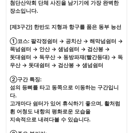
첨단산악회 단체 사진을 남기기에 가장 완벽한
장소입니다.
[제3구간] 한반도 지형과 항구를 품은 동부 능선
①코스: 팔각정쉼터 → 공치산 → 해막넘쉼터 →
목넘쉼터 → 안산 → 샘넘쉼터 → 검산봉 →
돗대쉼터 → 독우산 → 동방파재(빨간등대) → 독
우산 → 돗대쉼터 → 검산봉 → 샘넘쉼터
②구간 특징:
섬의 등뼈를 타고 동쪽으로 이동하는 구간입니
다.
고개마다 쉼터가 있어 휴식하기 좋으며, 활처럼
휜 어청도 내항의 평화로운 모습을
지속적으로 내려다볼 수 있습니다.