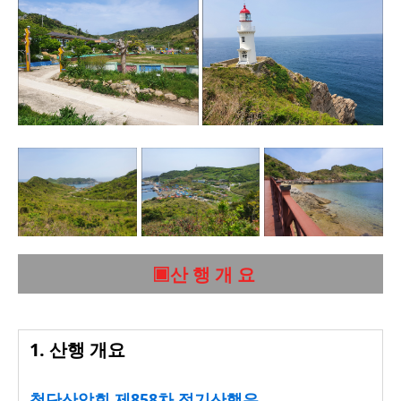
▣산 행 개 요
1. 산행 개요
첨단산악회 제858차 정기산행은