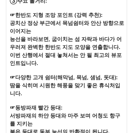
③주요 볼거리:
☞한반도 지형 조망 포인트 (강력 추천):
공치산 정상 부근에서 목넘쉼터와 안산 방향으로
이어지는
능선을 바라보면, 굽이치는 섬 자락과 바다가 어
우러져 완벽한 한반도 지도 모양을 연출합니다.
이번 산행에서 절대 놓쳐서는 안 될 최고의 뷰포
인트입니다.
☞다양한 고개 쉼터(해막넘, 목넘, 샘넘, 돗대):
땀을 식히며 시원한 해풍을 맞기 좋은 휴식처입
니다.
☞동방파재 빨간 등대:
서방파재의 하얀 등대와 마주 보며 어청도 항구
를 지키는
붉은 등대로 동부 능선의 반환점이 됩니다.