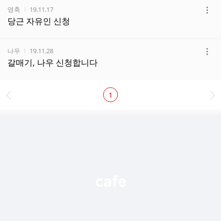
작성자
작성시간
영축
19.11.17
더
당근 자유인 신청
보
기
작성자
작성시간
나우
19.11.28
더
갈매기, 나우 신청합니다
보
기
1