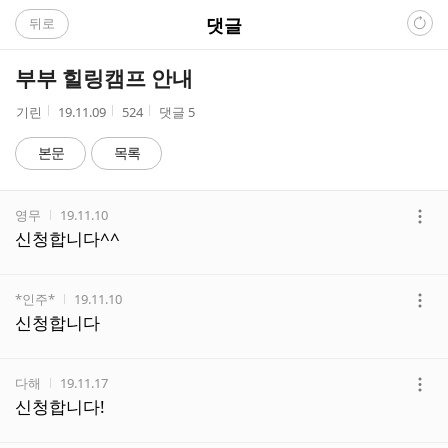
C
댓글
뒤로
A
부부 힐링캠프 안내
F
작
작
조
기린
19.11.09
524
댓글
5
성
성
회
E
자
시
수
본문
목록
간
댓
작성자
작성시간
영무
19.11.10
글
더
신청합니다^^
리
보
스
기
트
작성자
작성시간
*인주*
19.11.10
더
신청합니다
보
기
작성자
작성시간
다해
19.11.17
더
신청합니다!
보
기