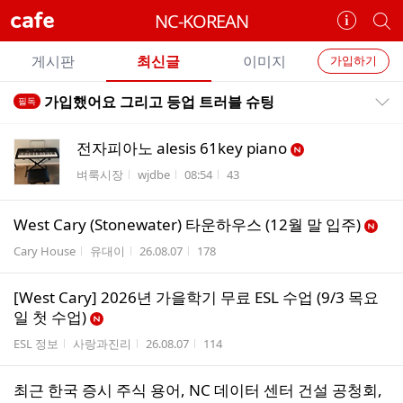
cafe
NC-KOREAN
카
개
페
별
개
정
카
게시판
최신글
이미지
가입하기
보
별
페
전
전
보
검
가입했어요 그리고 등업 트러블 슈팅
필독
카
공지목록 펼치기/접기
체
기
색
체
페
글
글
전자피아노 alesis 61key piano
리
메
게시판명
작성자
작성시간
조회수
벼룩시장
wjdbe
08:54
43
스
뉴
트
West Cary (Stonewater) 타운하우스 (12월 말 입주)
게시판명
작성자
작성시간
조회수
Cary House
유대이
26.08.07
178
[West Cary] 2026년 가을학기 무료 ESL 수업 (9/3 목요
일 첫 수업)
게시판명
작성자
작성시간
조회수
ESL 정보
사랑과진리
26.08.07
114
최근 한국 증시 주식 용어, NC 데이터 센터 건설 공청회,