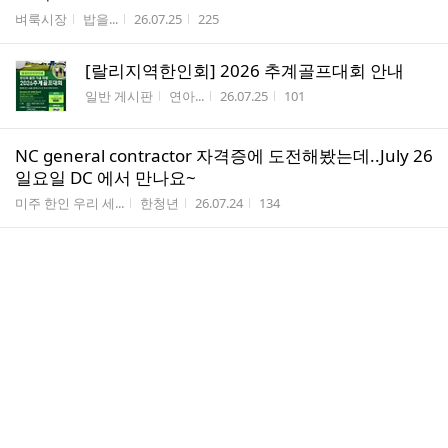
게시판명
작성자
작성시간
조회수
벼룩시장
밥을...
26.07.25
225
[랄리지역한인회] 2026 추계골프대회 안내
게시판명
작성자
작성시간
조회수
일반 게시판
연아...
26.07.25
101
NC general contractor 자격증에 도전해봤는데..July 26
일요일 DC 에서 만나요~
게시판명
작성자
작성시간
조회수
미주 한인 우리 세...
한청년
26.07.24
134
판매완료
게시판명
작성자
작성시간
조회수
벼룩시장
쭈니...
26.07.23
112
어린이 동화책, 어른 교양 경제 서적 등 판매합
니다.
게시판명
작성자
작성시간
조회수
벼룩시장
쭈니...
26.07.23
141
(수정) 유아-어린이 전집 책 판매합니다.