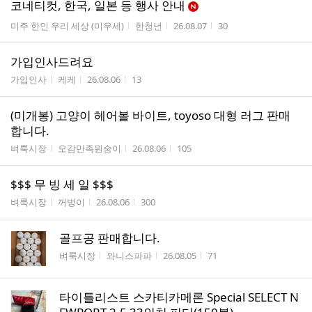
코네티컷, 한국, 일본 등 행사 안내
게시판명
작성자
작성시간
조회수
미주 한인 우리 세상 (미우세)
한청년
26.08.07
30
가입인사드려요
게시판명
작성자
작성시간
조회수
가입인사
케케
26.08.06
13
(미개봉) 고양이 헤어볼 바이트, toyoso 대형 러그 판매
합니다.
게시판명
작성자
작성시간
조회수
벼룩시장
오감만족원숭이
26.08.06
105
$$$ 무 빙 세 일 $$$
게시판명
작성자
작성시간
조회수
벼룩시장
꺼벙이
26.08.06
300
골프공 판매합니다.
게시판명
작성자
작성시간
조회수
벼룩시장
와니스파파
26.08.05
71
타이틀리스트 스카티카메론 Special SELECT N