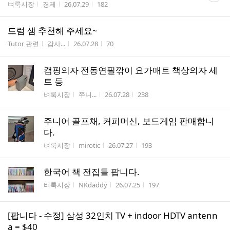
게시판명
작성자
작성시간
조회수
벼룩시장
경제
26.07.29
182
수
드럼 샘 추천해 주세요~
게시판명
작성자
작성시간
조회수
Tutor 관련
감사...
26.07.28
70
캠핑의자 전동연필깎이 요가매트 책상의자 세
트 등
게시판명
작성자
작성시간
조회수
벼룩시장
쭈니...
26.07.28
238
주니어 골프채, 커피머신, 보드게임 판매합니
다.
게시판명
작성자
작성시간
조회수
벼룩시장
mirotic
26.07.27
193
한국어 책 전집들 팝니다.
게시판명
작성자
작성시간
조회수
벼룩시장
NKdaddy
26.07.25
197
[팝니다 - 수정] 삼성 32인치 TV + indoor HDTV antenn
a = $40