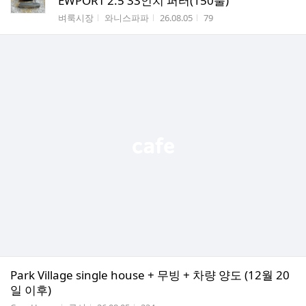
EWPORT 2.5 33인치 퍼터(150불)
게시판명
작성자
작성시간
조회수
벼룩시장
와니스파파
26.08.05
79
Park Village single house + 무빙 + 차량 양도 (12월 20
일 이후)