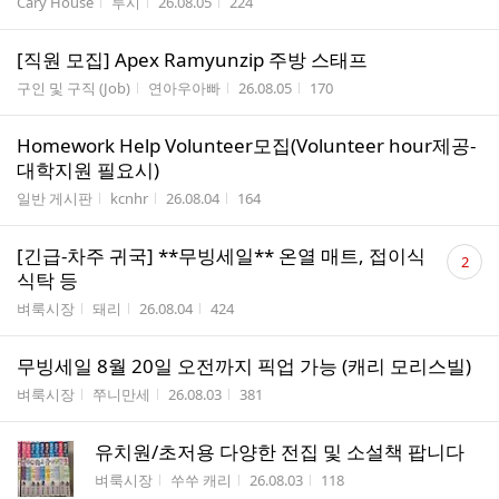
게시판명
작성자
작성시간
조회수
Cary House
루시
26.08.05
224
[직원 모집] Apex Ramyunzip 주방 스태프
게시판명
작성자
작성시간
조회수
구인 및 구직 (Job)
연아우아빠
26.08.05
170
Homework Help Volunteer모집(Volunteer hour제공-
대학지원 필요시)
게시판명
작성자
작성시간
조회수
일반 게시판
kcnhr
26.08.04
164
댓
[긴급-차주 귀국] **무빙세일** 온열 매트, 접이식
2
글
식탁 등
수
게시판명
작성자
작성시간
조회수
벼룩시장
돼리
26.08.04
424
무빙세일 8월 20일 오전까지 픽업 가능 (캐리 모리스빌)
게시판명
작성자
작성시간
조회수
벼룩시장
쭈니만세
26.08.03
381
유치원/초저용 다양한 전집 및 소설책 팝니다
게시판명
작성자
작성시간
조회수
벼룩시장
쑤쑤 캐리
26.08.03
118