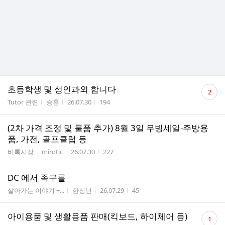
댓
초등학생 및 성인과외 합니다
2
글
게시판명
작성자
작성시간
조회수
Tutor 관련
승훈
26.07.30
194
수
(2차 가격 조정 및 물품 추가) 8월 3일 무빙세일-주방용
품, 가전, 골프클럽 등
게시판명
작성자
작성시간
조회수
벼룩시장
mirotic
26.07.30
227
DC 에서 족구를
게시판명
작성자
작성시간
조회수
살아가는 이야기 +...
한청년
26.07.29
45
댓
아이용품 및 생활용품 판매(킥보드, 하이체어 등)
1
글