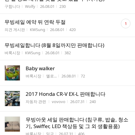
게시판명
작성자
작성시간
조회수
구합니다
Wolfy
26.08.01
230
댓
무빙세일 예약 뒤 연락 두절
1
글
게시판명
작성자
작성시간
조회수
의견 게시판
KWSung
26.08.01
420
수
무빙세일합니다 (8월 8일까지만 판매합니다)
게시판명
작성자
작성시간
조회수
벼룩시장
KWSung
26.08.01
382
Baby walker
게시판명
작성자
작성시간
조회수
벼룩시장
옐로...
26.08.01
72
2017 Honda CR-V EX-L 판매합니다
게시판명
작성자
작성시간
조회수
자동차 관련
vovovo
26.07.31
240
무빙아웃 세일 판매합니다 (침구류, 밥솥, 청소
기, Swiffer, LED 책상등 및 그 외 생활용품)
게시판명
작성자
작성시간
조회수
벼룩시장
밍구
26.07.31
406