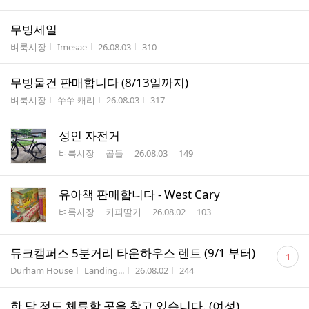
무빙세일
게시판명
작성자
작성시간
조회수
벼룩시장
Imesae
26.08.03
310
무빙물건 판매합니다 (8/13일까지)
게시판명
작성자
작성시간
조회수
벼룩시장
쑤쑤 캐리
26.08.03
317
성인 자전거
게시판명
작성자
작성시간
조회수
벼룩시장
곱돌
26.08.03
149
유아책 판매합니다 - West Cary
게시판명
작성자
작성시간
조회수
벼룩시장
커피딸기
26.08.02
103
댓
듀크캠퍼스 5분거리 타운하우스 렌트 (9/1 부터)
1
글
게시판명
작성자
작성시간
조회수
Durham House
Landing...
26.08.02
244
수
한 달 정도 체류할 곳을 찾고 있습니다. (여성)