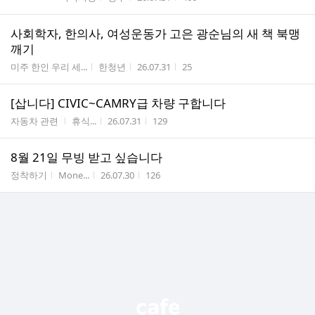
사회학자, 한의사, 여성운동가 고은 광순님의 새 책 북맹
깨기
게시판명
작성자
작성시간
조회수
미주 한인 우리 세...
한청년
26.07.31
25
[삽니다] CIVIC~CAMRY급 차량 구합니다
게시판명
작성자
작성시간
조회수
자동차 관련
휴식...
26.07.31
129
8월 21일 무빙 받고 싶습니다
게시판명
작성자
작성시간
조회수
정착하기
Mone...
26.07.30
126