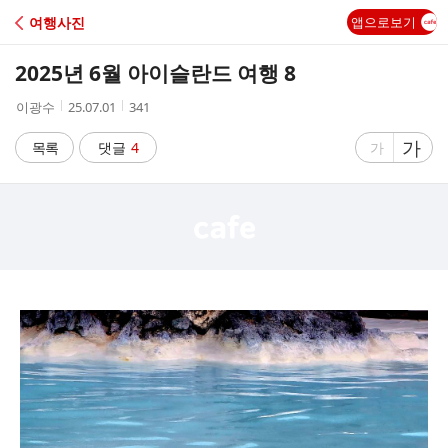
C
여행사진
앱으로보기
A
2025년 6월 아이슬란드 여행 8
F
작
작
조
이광수
25.07.01
341
성
성
회
E
자
시
수
글
가
글
목록
댓글
4
가
간
자
자
크
크
기
기
크
작
게
게