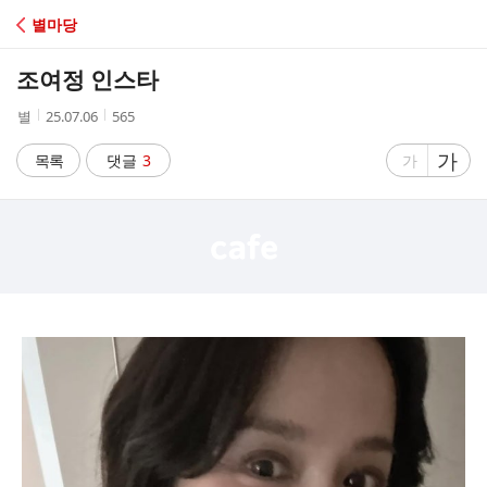
C
별마당
A
조여정 인스타
F
작
작
조
별
25.07.06
565
성
성
회
E
자
시
수
글
가
글
목록
댓글
3
가
간
자
자
크
크
기
기
크
작
게
게