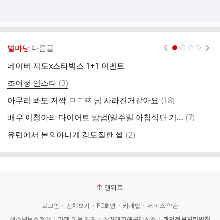
별마당
다른글
현재페이지 1
2
3
4
네이버 지도x스타벅스 1+1 이벤트
사
댓
조여정 인스타
(
3
)
“
글
댓
아무리 봐도 저짝 ㅁㄷㅉ 님 사라진거같아요
(
18
)
글
댓
배우 이청아의 다이어트 방법(일주일 아침식단 기록)
(
7
)
네
글
댓
유럽에서 본의아니게 강도질한 썰
(
2
)
글
맨위로
로그인
전체보기
PC화면
카페앱
서비스 약관
청소년보호정책
카페 이용 약관
상거래피해구제신청
개인정보처리방침