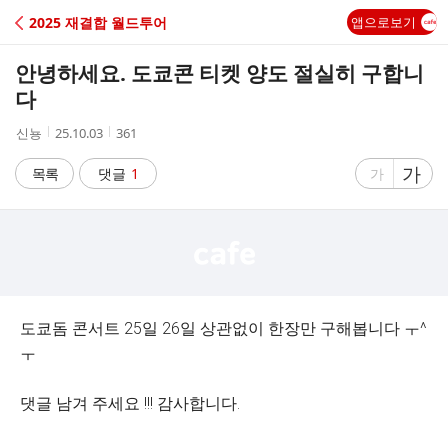
C
2025 재결합 월드투어
앱으로보기
A
안녕하세요. 도쿄콘 티켓 양도 절실히 구합니
F
다
작
작
조
신뇽
25.10.03
361
E
성
성
회
자
시
수
글
가
글
목록
댓글
1
가
간
자
자
크
크
기
기
크
작
게
게
도쿄돔 콘서트 25일 26일 상관없이 한장만 구해봅니다 ㅜ^
ㅜ
댓글 남겨 주세요 !!! 감사합니다.