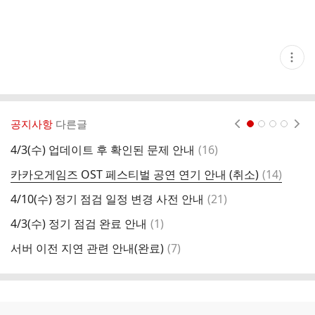
현
재
게
시
글
추
가
공지사항
다른글
현재페이지 1
2
3
4
기
능
댓
4/3(수) 업데이트 후 확인된 문제 안내
(
16
)
4
열
글
기
댓
카카오게임즈 OST 페스티벌 공연 연기 안내 (취소)
(
14
)
글
댓
4/10(수) 정기 점검 일정 변경 사전 안내
(
21
)
3
글
댓
4/3(수) 정기 점검 완료 안내
(
1
)
구
글
댓
서버 이전 지연 관련 안내(완료)
(
7
)
3
글