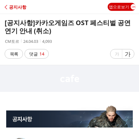
C
공지사항
앱으로보기
A
[공지사항]
카카오게임즈 OST 페스티벌 공연
F
연기 안내 (취소)
작
작
조
CM토르
24.04.03
4,093
E
성
성
회
자
시
수
글
가
글
목록
댓글
14
가
간
자
자
크
크
기
기
크
작
게
게